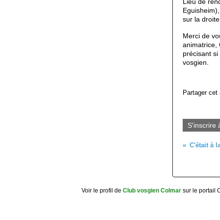
Lieu de ren
Eguisheim), t
sur la droite
Merci de vou
animatrice, 
précisant s
vosgien.
Partager cet 
S'inscrire 
Voir le profil de
Club vosgien Colmar
sur le portail