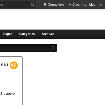
Connexion
+
Créer mon blog
ien de Colmar
Pages
Catégories
Archives
undi
28 octobre