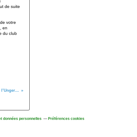
u
out de suite
 de votre
, en
e du club
Randonnée, le mercredi 30 octobre 2024, l’Ungersberg au départ d’Andlau
et données personnelles
Préférences cookies