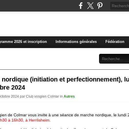
L'actualité du club vosg
ramme 2026 et inscription
Informations générales
Fédération
Abonnement
Contact
nordique (initiation et perfectionnement), l
obre 2024
Octobre 2024 par Club vosgien Colmar in
Autres
gien de Colmar vous invite à une séance de marche nordique, le lundi 
h30 à 16h30,
à Herrlisheim
.