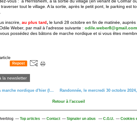
dez-vous :
à Herrlisheim, à la sortie du village (en venant de Colmar o
raverser tout le village. A la sortie, après le petit pont, le parking est t
.
s inscrire,
au plus tard
,
le lundi 28 octobre en fin de matinée, auprès
Odile Weber, par mail à l'adresse suivante :
odile.weber8@gmail.com
i vous possédez des bâtons de marche nordique et si vous êtes membr
article
Repost
0
à la newsletter
C'était à la marche nordique d'hier (lundi 21 octobre 2024)
Retour à l'accueil
 Overblog
Top articles
Contact
Signaler un abus
C.G.U.
Cookies 