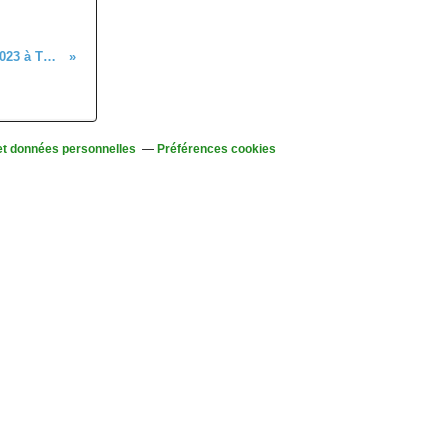
C’était le 24 septembre 2023 à Thanvillé…
et données personnelles
Préférences cookies