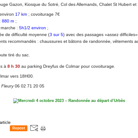
ouge Gazon, Kiosque du Sotré, Col des Allemands, Chalet St Hubert et 
 environ
17 km
; covoiturage 7€
:
880 m
;
 marche :
5h1/2 environ ;
 de difficulté moyenne (
3 sur 5
) avec des passages «assez difficiles»
nts recommandés : chaussures et bâtons de randonnée, vêtements ad
ute tiré du sac.
us à
8 h 30
au parking Dreyfus de Colmar pour covoiturage.
lmar vers 18H00.
 Fleury
06 02 71 20 05
article
Repost
0