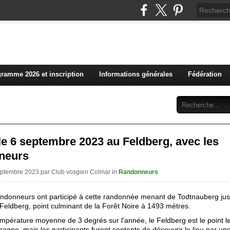
L'actualité du club vosg
ramme 2026 et inscription
Informations générales
Fédération
Abonnement
Contact
 le 6 septembre 2023 au Feldberg, avec les
neurs
eptembre 2023 par Club vosgien Colmar in
Randonneurs
ndonneurs ont participé à cette randonnée menant de Todtnauberg ju
eldberg, point culminant de la Forêt Noire à 1493 mètres.
mpérature moyenne de 3 degrés sur l'année, le Feldberg est le point le
magne, mais les participants furent contents de découvrir le lieu par u