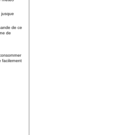
s jusque
emande de ce
ume de
r consommer
e facilement