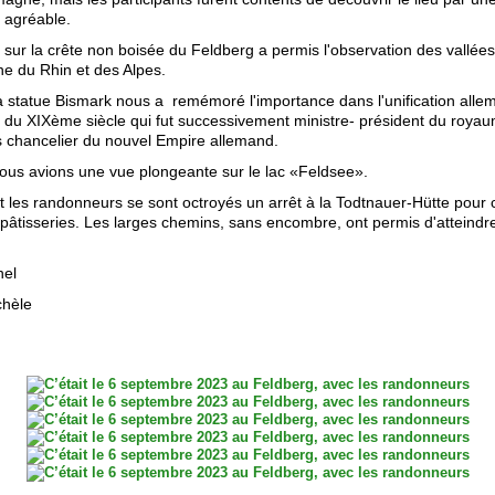
s agréable.
 sur la crête non boisée du Feldberg a permis l'observation des vallée
ne du Rhin et des Alpes.
la statue Bismark nous a remémoré l'importance dans l'unification all
du XIXème siècle qui fut successivement ministre- président du roya
s chancelier du nouvel Empire allemand.
nous avions une vue plongeante sur le lac «Feldsee».
ort les randonneurs se sont octroyés un arrêt à la Todtnauer-Hütte pou
 pâtisseries. Les larges chemins, sans encombre, ont permis d'atteindr
hel
chèle