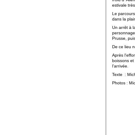
estivale trè
Le parcours
dans la plai
Un arrêt à 
personnage 
Prusse, pui
De ce lieu 
Après l'eff
boissons et
l'arrivée.
Texte : Mic
Photos : Mi