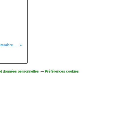
SORTIE SENIORS mercredi 20 septembre 2023, Randonnée dans la vallée d’Orbey
et données personnelles
Préférences cookies