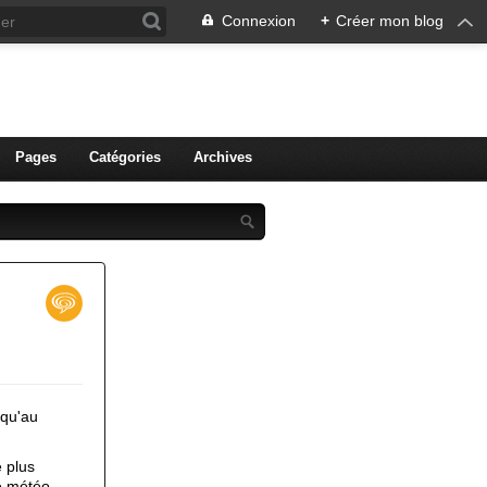
Connexion
+
Créer mon blog
ien de Colmar
Pages
Catégories
Archives
squ'au
 plus
ne météo