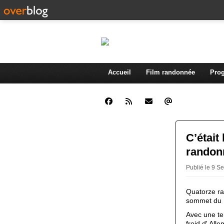
Accueil
Film randonnée
Prog
C’était
randon
Publié le 9 S
Quatorze ra
sommet du F
Avec une te
froid
d' Alle