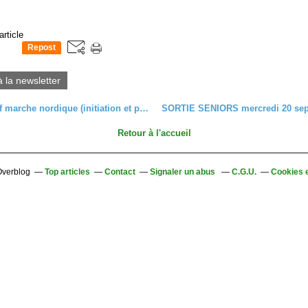
article
Repost
0
à la newsletter
Rectificatif marche nordique (initiation et perfectionnement), lundi 11 septembre 2023
Retour à l'accueil
 Overblog
Top articles
Contact
Signaler un abus
C.G.U.
Cookies 