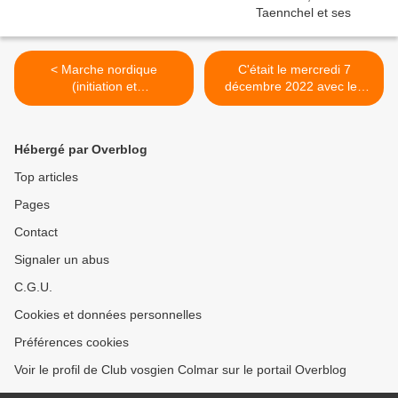
< Marche nordique
C'était le mercredi 7
(initiation et
décembre 2022 avec les
perfectionnement), le lundi
randonneurs, de Turckheim
12 décembre 2022
aux Trois Epis >
Hébergé par Overblog
Top articles
Pages
Contact
Signaler un abus
C.G.U.
Cookies et données personnelles
Préférences cookies
Voir le profil de Club vosgien Colmar sur le portail Overblog