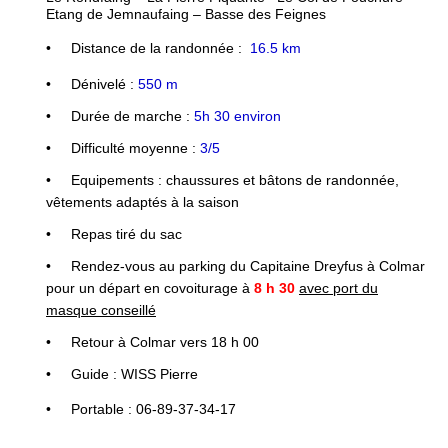
Etang de Jemnaufaing – Basse des Feignes
•
Distance de la randonnée :
16.5
km
•
Dénivelé :
5
50 m
•
Durée de marche :
5
h
30
environ
•
Difficulté moyenne :
3/5
•
Equipements : chaussures et bâtons de randonnée,
vêtements adaptés à la saison
•
Repas tiré du sac
•
Rendez-vous au parking du Capitaine Dreyfus à Colmar
pour un
départ
en covoiturage à
8 h 30
avec port du
masque conseillé
•
Retour à Colmar vers 18 h
0
0
•
Guide :
WISS Pierre
•
Portable :
06-89-37-34-17