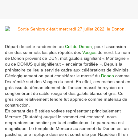
Départ de cette randonnée au
Col du Donon
, pour l’ascension
d’un des sommets les plus réputés des
Vosges
du nord. Le nom
de Donon provient de DUN, mot gaulois signifiant « Montagne »
ou de DONUS qui signifierait « enceinte fortifiée ». Depuis la
préhistoire ce lieu a servi de cadre aux célébrations de divinités.
Géologiquement on peut considérer le massif du
Donon
comme
l’extrémité sud des Vosges du nord. En effet, ces roches sont en
grès issu du démantèlement de l’ancien massif hercynien en
conglomérant du sable rouge et des galets blancs et gris. Ce
grès rose relativement tendre fut apprécié comme matériau de
construction.
En partant des 8 stèles votives représentant principalement
Mercure (Teutatès) auquel le sommet est consacré, nous
empruntons un sentier pentu et caillouteux. Le panorama est
magnifique. Le temple de Mercure au sommet du Donon est un
pastiche, une réplique désirée et construite par Napoléon III en