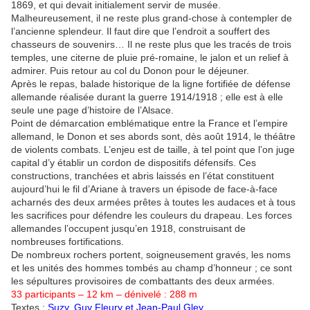
1869, et qui devait initialement servir de musée.
Malheureusement, il ne reste plus grand-chose à contempler de
l’ancienne splendeur. Il faut dire que l’endroit a souffert des
chasseurs de souvenirs… Il ne reste plus que les tracés de trois
temples, une citerne de pluie pré-romaine, le jalon et un relief à
admirer. Puis retour au col du Donon pour le déjeuner.
Après le repas, balade historique de la ligne fortifiée de défense
allemande réalisée durant la guerre 1914/1918 ; elle est à elle
seule une page d’histoire de l’Alsace.
Point de démarcation emblématique entre la France et l’empire
allemand, le Donon et ses abords sont, dès août 1914, le théâtre
de violents combats. L’enjeu est de taille, à tel point que l’on juge
capital d’y établir un cordon de dispositifs défensifs. Ces
constructions, tranchées et abris laissés en l’état constituent
aujourd’hui le fil d’Ariane à travers un épisode de face-à-face
acharnés des deux armées prêtes à toutes les audaces et à tous
les sacrifices pour défendre les couleurs du drapeau. Les forces
allemandes l’occupent jusqu’en 1918, construisant de
nombreuses fortifications.
De nombreux rochers portent, soigneusement gravés, les noms
et les unités des hommes tombés au champ d’honneur ; ce sont
les sépultures provisoires de combattants des deux armées.
33 participants – 12 km – dénivelé : 288 m
Textes :
Suzy, Guy Fleury et Jean-Paul Gley