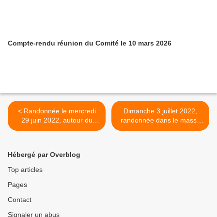
Compte-rendu réunion du Comité le 10 mars 2026
< Randonnée le mercredi
Dimanche 3 juillet 2022,
29 juin 2022, autour du
randonnée dans le massif
Hohneck
du Champ du Feu et du col
de la Perheux >
Hébergé par Overblog
Top articles
Pages
Contact
Signaler un abus