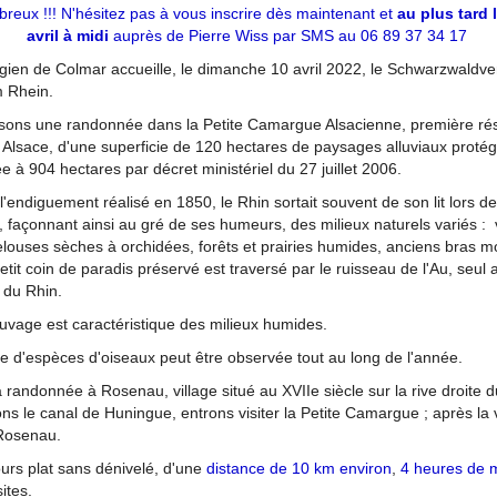
eux !!! N'hésitez pas à vous inscrire dès maintenant et
au plus tard 
avril à midi
auprès de Pierre Wiss par SMS au 06 89 37 34 17
gien de Colmar accueille, le dimanche 10 avril 2022, le Schwarzwaldve
 Rhein.
ons une randonnée dans la Petite Camargue Alsacienne, première ré
n Alsace,
d'une superficie de 120 hectares de paysages alluviaux proté
e à 904 hectares par
décret ministériel du 27 juillet 2006.
l'endiguement réalisé en 1850, le Rhin sortait souvent de son lit lors d
s, façonnant
ainsi au gré de ses humeurs, des milieux naturels variés :
pelouses sèches à orchidées, forêts et
prairies humides, anciens bras m
etit coin de paradis préservé est traversé par le ruisseau de l'Au,
seul a
 du Rhin.
uvage est caractéristique des milieux humides.
e d'espèces d'oiseaux peut être observée tout au long de l'année.
 randonnée à Rosenau, village situé au XVIIe siècle sur la rive droite d
ns le canal
de Huningue, entrons visiter la Petite Camargue ; après la 
Rosenau.
urs plat sans dénivelé, d'une
distance de 10 km environ
,
4 heures de 
sites.