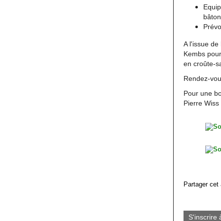
Equip
bâton
Prévo
A l'issue d
Kembs
pour
en croûte-sa
Rendez-vous
Pour une bo
Pierre Wiss
Partager cet 
S'inscrire 