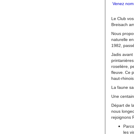
Venez nombr
Le Club vos
Breisach am
Nous propos
naturelle e
1982, passé
Jadis avant 
printanière
roselière, 
fleuve. Ce p
haut-rhinois
La faune sa
Une centain
Départ de la
nous longeo
rejoignons 
Parco
les vi