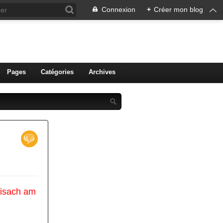
Connexion
+
Créer mon blog
ien de Colmar
Pages
Catégories
Archives
eisach am