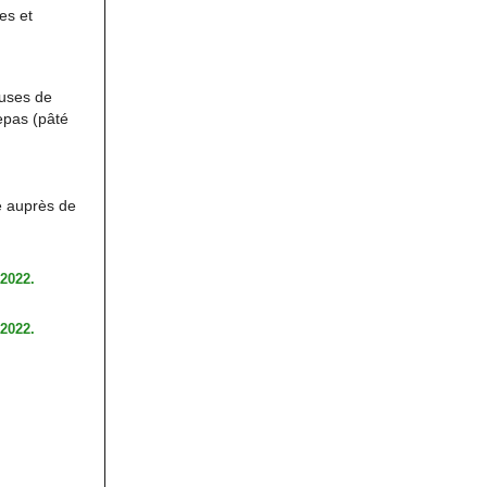
es et
luses de
epas (pâté
e auprès de