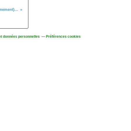
Marche nordique (initiation et perfectionnement), lundi 11 avril 2022
et données personnelles
Préférences cookies