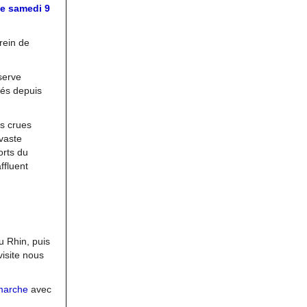
le samedi 9
rein de
serve
gés depuis
es crues
 vaste
orts du
ffluent
u Rhin, puis
visite nous
marche
avec