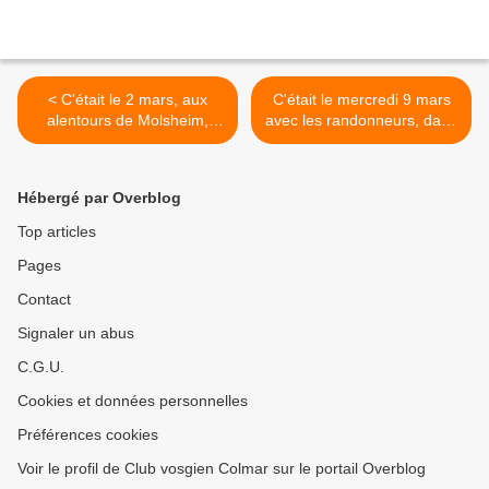
< C'était le 2 mars, aux
C'était le mercredi 9 mars
alentours de Molsheim,
avec les randonneurs, dans
Scharrach, Soultz-les-
le massif du Hohrodberg >
Bains, avec les
randonneurs
Hébergé par Overblog
Top articles
Pages
Contact
Signaler un abus
C.G.U.
Cookies et données personnelles
Préférences cookies
Voir le profil de Club vosgien Colmar sur le portail Overblog