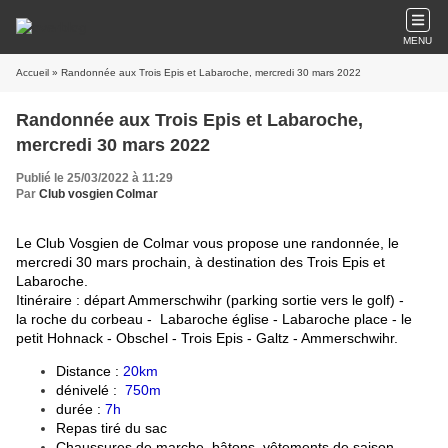
MENU
Accueil
» Randonnée aux Trois Epis et Labaroche, mercredi 30 mars 2022
Randonnée aux Trois Epis et Labaroche,
mercredi 30 mars 2022
Publié le 25/03/2022 à 11:29
Par
Club vosgien Colmar
Le Club Vosgien de Colmar vous propose une randonnée, le
mercredi 30 mars prochain, à destination des Trois Epis et
Labaroche.
Itinéraire : départ Ammerschwihr (parking sortie vers le golf) -
la roche du corbeau - Labaroche église - Labaroche place - le
petit Hohnack -
Obschel - Trois Epis - Galtz - Ammerschwihr.
Distance :
20km
dénivelé :
750m
durée :
7h
Repas tiré du sac
Chaussures de marche, bâtons, vêtements de saison