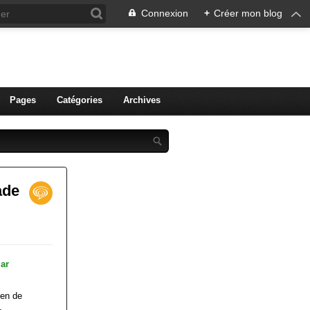
Connexion
+
Créer mon blog
ien de Colmar
Pages
Catégories
Archives
ade
ien de
.