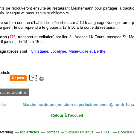
nts se retrouveront ensuite au restaurant Meistermann pour partager la traditi
ois. Masque et pass sanitaire obligatoire.
ge
se fera comme d’habitude : départ du car à 13 h au garage Kunegel, arrêt p
a gare ; le car reprendra le groupe à 17 h 30 à la sortie du restaurant.
tions
(
17€
, transport et collation) ont lieu à l’Agence LK Tours, passage St. Ma
 6 janvier, de 14 h à 15 h.
agnatrices
sont :
Christiane, Jocelyne, Marie-Odile et Berthe
.
article
Repost
0
à la newsletter
née
Marche nordique (initiation et perfectionnement), lundi 10 j
Retour à l'accueil
 Overblog
Top articles
Contact
Signaler un abus
C.G.U.
Cookies 