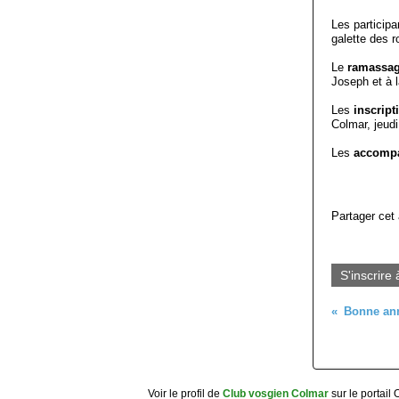
Les participa
galette des r
Le
ramassa
Joseph et à l
Les
inscrip
Colmar, jeudi
Les
accomp
Partager cet 
S'inscrire 
Bonne an
Voir le profil de
Club vosgien Colmar
sur le portail