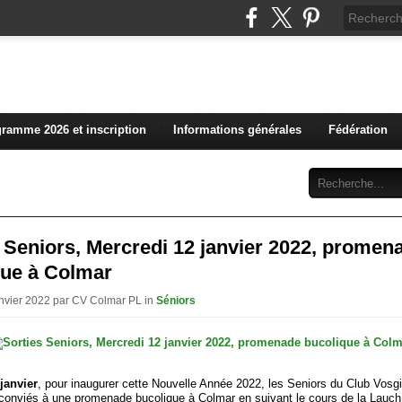
L'actualité du club vosg
ramme 2026 et inscription
Informations générales
Fédération
Abonnement
Contact
 Seniors, Mercredi 12 janvier 2022, promen
que à Colmar
anvier 2022 par CV Colmar PL in
Séniors
janvier
, pour inaugurer cette Nouvelle Année 2022, les Seniors du Club Vosg
conviés à une promenade bucolique à Colmar en suivant le cours de la Lauch