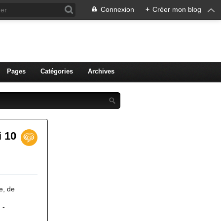
Connexion
+
Créer mon blog
ien de Colmar
Pages
Catégories
Archives
i 10
e, de
 -