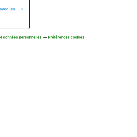
C'était le mercredi 4 novembre 2021, avec les randonneurs, au départ d’Aubure
et données personnelles
Préférences cookies