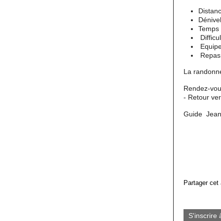
Distan
Dénive
Temps 
Difficul
Equipe
Repas t
La randonnée
Rendez-vous
- Retour ve
Guide Jean 
Partager cet 
S'inscrire 