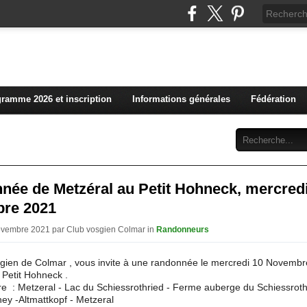
L'actualité du club vosg
ramme 2026 et inscription
Informations générales
Fédération
Abonnement
Contact
née de Metzéral au Petit Hohneck, mercred
re 2021
ovembre 2021 par Club vosgien Colmar in
Randonneurs
gien de Colmar , vous invite à une randonnée le mercredi 10 Novembr
 Petit Hohneck .
ire : Metzeral - Lac du Schiessrothried - Ferme auberge du Schiessroth
ey -Altmattkopf - Metzeral