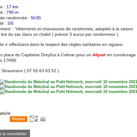
ce :
17 km
lé :
790 m
de randonnée :
5h30
té :
3/5
ment : Vêtements et chaussures de randonnée, adaptés à la saison
iré du sac dans un chalet ( prévoir 3 euros par randonneur )
 s’ effectuera dans le respect des règles sanitaires en vigueur.
 place du Capitaine Dreyfus à Colmar pour un
départ
en covoiturage
rs 17H00
Straumann ( 07 55 63 63 52 )
article
Repost
0
à la newsletter