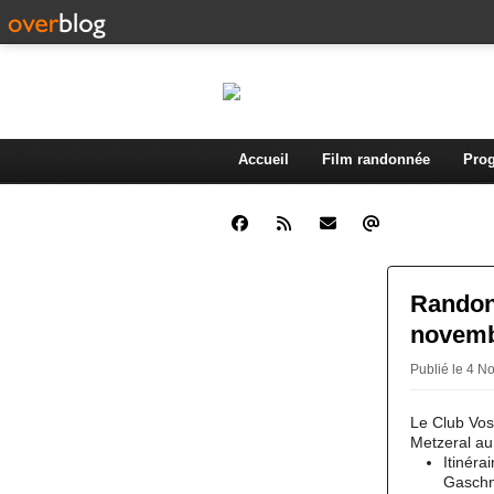
Accueil
Film randonnée
Prog
Randon
novemb
Publié le 4 N
Le Club Vos
Metzeral au
Itinéra
Gaschn