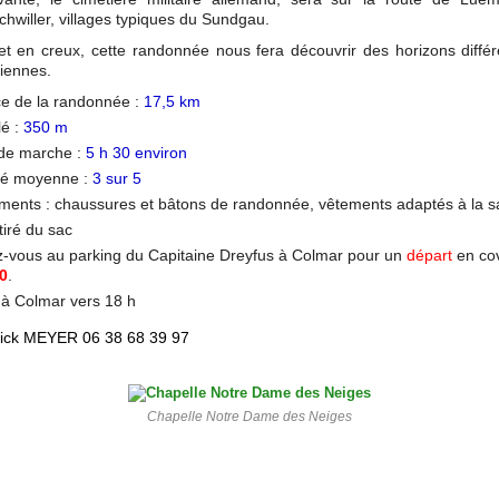
hwiller, villages typiques du Sundgau.
t en creux, cette randonnée nous fera découvrir des horizons diffé
giennes.
ce de la randonnée :
17,5 km
lé :
350 m
de marche :
5 h 30 environ
lté moyenne :
3 sur 5
ments : chaussures et bâtons de randonnée, vêtements adaptés à la s
iré du sac
-vous au parking du Capitaine Dreyfus à Colmar pour un
départ
en co
30
.
 à Colmar vers 18 h
rick MEYER 06 38 68 39 97
Chapelle Notre Dame des Neiges