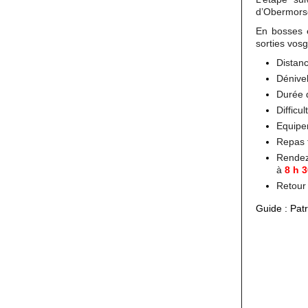
d’Obermorsc
En bosses e
sorties vos
Distan
Dénive
Durée 
Difficu
Equipe
Repas t
Rendez
à
8 h 
Retour
Guide : Pat