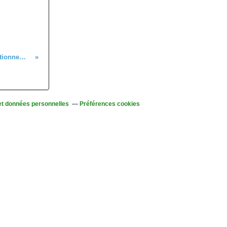
Marche nordique (initiation et perfectionnement), lundi 22 novembre 2021
et données personnelles
Préférences cookies