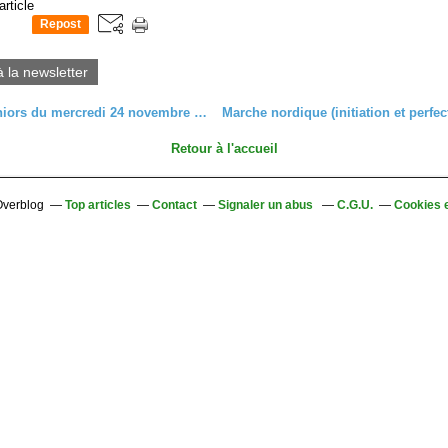
article
Repost
0
à la newsletter
Sortie Séniors du mercredi 24 novembre 2021, autour des Trois-Epis.
Retour à l'accueil
 Overblog
Top articles
Contact
Signaler un abus
C.G.U.
Cookies 