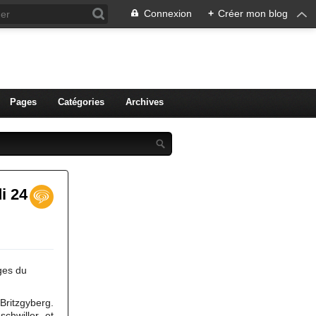
Connexion
+
Créer mon blog
ien de Colmar
Pages
Catégories
Archives
i 24
ges du
Britzgyberg.
schwiller et