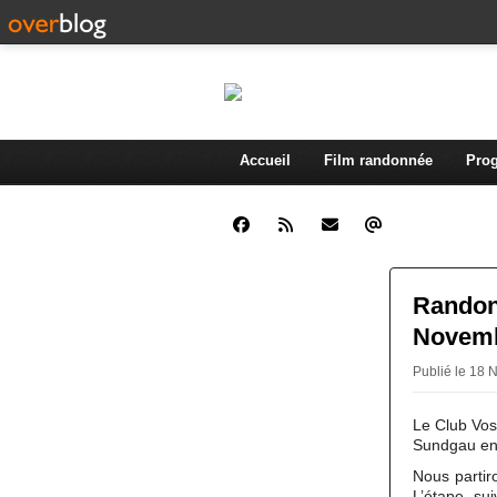
Accueil
Film randonnée
Prog
Randon
Novemb
Publié le 18
Le Club Vos
Sundgau en 
Nous partir
L’étape sui