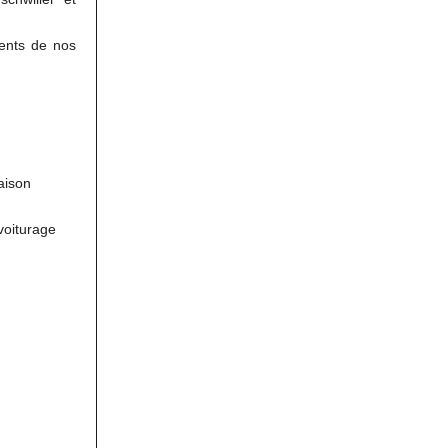
rents de nos
aison
voiturage