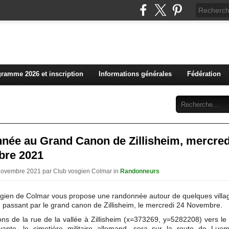
L'actualité du club vosg
ramme 2026 et inscription
Informations générales
Fédération
Abonnement
Contact
née au Grand Canon de Zillisheim, mercred
re 2021
 Novembre 2021 par Club vosgien Colmar in
Randonneurs
gien de Colmar vous propose une randonnée autour de quelques villa
passant par le grand canon de Zillisheim, le mercredi 24 Novembre.
ons de la rue de la vallée à Zillisheim (x=373269, y=5282208) vers le 
vante, le cimetière militaire allemand, sera sur la route de Luem