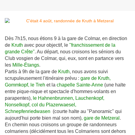
Dès 7h15, nous étions 9 à la gare de Colmar, en direction
de
Kruth
avec pour objectif, le
"franchissement de la
grande Crête"
. Au départ, nous croisons les séniors du
Club vosgien de Colmar, qui, eux, sont en partance vers
les
Mille-
É
tangs
.
Partis à 9h de la gare de
Kruth
, nous avons suivi
scrupuleusement l'itinéraire prévu :
gare de Kruth,
Gommkopf, le Treh
et la
chapelle Sainte-Anne
(une halte
entre pique-nique et spectacle d'hommes-volants en
parapentes),
le Hahnenbrunnen, Lauchenkopf,
Nonselkopf, col du Plazerwaesel,
Schnepfenriedwasen
(courte halte au "Panoramic" qui
aujourd'hui porte bien mal son nom)
, gare de Metzeral
.
En chemin nous croisons un groupe de randonneurs
colmariens (décidément tous les Colmariens sont dehors