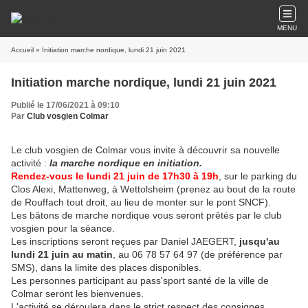
MENU
Accueil
» Initiation marche nordique, lundi 21 juin 2021
Initiation marche nordique, lundi 21 juin 2021
Publié le 17/06/2021 à 09:10
Par
Club vosgien Colmar
Le club vosgien de Colmar vous invite à découvrir sa nouvelle
activité :
la marche nordique en initiation.
Rendez-vous le lundi 21 juin de 17h30 à 19h
, sur le parking du
Clos Alexi, Mattenweg, à Wettolsheim (prenez au bout de la route
de Rouffach tout droit, au lieu de monter sur le pont SNCF).
Les bâtons de marche nordique vous seront prêtés par le club
vosgien pour la séance.
Les inscriptions seront reçues par Daniel JAEGERT,
jusqu'au
lundi 21 juin au matin
, au 06 78 57 64 97 (de préférence par
SMS), dans la limite des places disponibles.
Les personnes participant au pass'sport santé de la ville de
Colmar seront les bienvenues.
L'activité se déroulera dans le strict respect des consignes