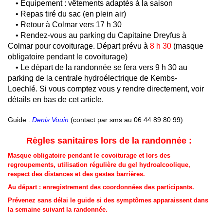
• Équipement : vêtements adaptés à la saison
• Repas tiré du sac (en plein air)
• Retour à Colmar vers 17 h 30
• Rendez-vous au parking du Capitaine Dreyfus à
Colmar pour covoiturage. Départ prévu à
8 h 30
(masque
obligatoire pendant le covoiturage)
• Le départ de la randonnée se fera vers 9 h 30 au
parking de la centrale hydroélectrique de Kembs-
Loechlé.
Si vous comptez vous y rendre directement, voir
détails en bas de cet article.
Guide :
Denis Vouin
(contact par sms au 06 44 89 80 99)
Règles sanitaires lors de la randonnée :
M
asque obligatoire pendant le
covoiturage
et lors des
regroupements,
utilisation régulière du gel hydroalcoolique
,
respect des distanc
es
et des gestes barrières.
Au départ : e
nregistrement des coordonnées des participants.
Prévene
z
sans délai le guide si des symptômes apparaissent dans
la semaine suivant la randonnée.