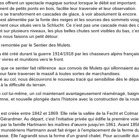
s offrent un spectacle magique surtout lorsque le débit est important.
t de petits ponts en bois, facilite leur traversée et leur observation.
les se transforment en cascades de glace, à voir absolument là encore.
est alimentée par la fonte des neiges et les sources des sommets vosg
ement ceux situés vers la Schlucht. Ce n’est pas une cascade mais des
nt sur plusieurs niveaux, les plus belles chutes sont visibles du bas, c'es
e nous faisons un petit détour.
a remontée par le Sentier des Mulets.
 été créé durant la guerre 1914/1918 par les chasseurs alpins français
vivres et munitions vers le front.
 que ce sentier fait référence aux convois de Mulets qui sillonnaient aut
ur faire traverser le massif à toutes sortes de marchandises.
 au col, nous découvrons le nouveau tracé qui sensibilise dès le dépar
 la difficulté du terrain.
 col lui-même, un col maintenant avantageusement réaménagé, baigné
omne, et nouvelle plongée dans l'histoire avec la construction de la rout
est créée entre 1842 et 1869. Elle relie la vallée de la Fecht et Colmar 
Gérardmer. Au départ, c'est l'initiative privée qui édifie la première voie
 par la famille Hartmann les maîtres d'œuvre jusqu'en 1861. Avant 1858,
s munstériens Hartmann avait fait ériger à l'emplacement de la ferme du
asse. Elle l'agrandit sous la forme d'un grand chalet. Pour accueillir dura