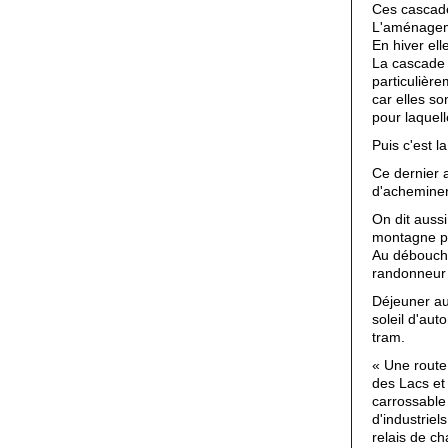
Ces cascade
L'aménagemen
En hiver el
La cascade 
particulièr
car elles so
pour laquell
Puis c'est l
Ce dernier a
d'acheminer 
On dit aussi
montagne po
Au débouché
randonneur à
Déjeuner au
soleil d'aut
tram.
« Une route 
des Lacs et 
carrossable
d'industriel
relais de ch