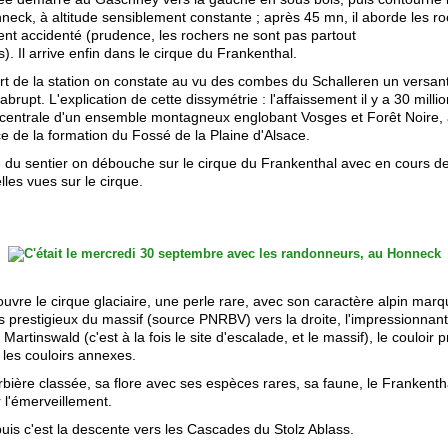
neck, à altitude sensiblement constante ; après 45 mn, il aborde les ro
ient accidenté (prudence, les rochers ne sont pas partout
). Il arrive enfin dans le cirque du Frankenthal.
rt de la station on constate au vu des combes du Schalleren un versant
brupt. L'explication de cette dissymétrie : l'affaissement il y a 30 mill
e centrale d'un ensemble montagneux englobant Vosges et Forêt Noire, 
 de la formation du Fossé de la Plaine d'Alsace.
té du sentier on débouche sur le cirque du Frankenthal avec en cours d
les vues sur le cirque.
ouvre le cirque glaciaire, une perle rare, avec son caractère alpin mar
us prestigieux du massif (source PNRBV) vers la droite, l'impressionnant
 Martinswald (c'est à la fois le site d'escalade, et le massif), le couloir p
 les couloirs annexes.
rbière classée, sa flore avec ses espèces rares, sa faune, le Frankenth
 l'émerveillement.
 puis c'est la descente vers les Cascades du Stolz Ablass.