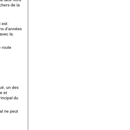
chers de la
 est
ions d'années
avec la
e route
qué, un des
e et
rincipal du
al ne peut