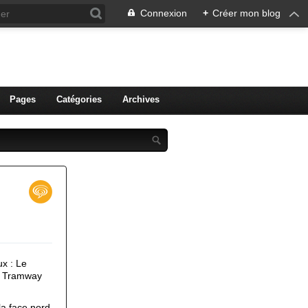
Connexion
+
Créer mon blog
ien de Colmar
Pages
Catégories
Archives
ux : Le
du Tramway
a face nord