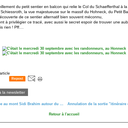
eillement du petit sentier en balcon qui relie le Col du Schaefferthal à 
Schiessroth, la vue majestueuse sur le massif du Hohneck, du Petit Bal
découverte de ce sentier alternatif bien souvent méconnu,
t à privilégier ce tracé, avec aussi le secret espoir de trouver une au
 rien ! Pff....
article
Repost
0
à la newsletter
Randonnée au mont Sidi Brahim autour du Hilsenfirst - mercredi 14 octobre 2020
Retour à l'accueil