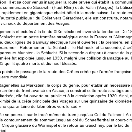
n III et sa cour venus inaugurer la route privée qui établit la communi
res communaux de Stosswihr (Haut-Rhin) et du Valtin (Vosges), la bâtiss
 rapidement en gigantesque chalet-hôtel à la mode suisse. La route es
l'autorité publique : du Collet vers Gérardmer, elle est construite, nota
s vicinaux du département des Vosges.
ments effectués à la fin du XIXe siècle ont inversé la tendance. De 1
 Schlucht est un poste frontière stratégique entre la France et l'Allema
e, deux lignes de tramway électrique furent ouvertes : la première, en 
rardmer - Retournemer - la Schlucht - le Hohneck, et la seconde, à cré
 parcours Munster - la Schlucht. Si la seconde a disparu à cause de la 
emière fut exploitée jusqu'en 1939, malgré une collision dramatique au
923 qui fit quatre morts et dix-neuf blessés.
s points de passage de la route des Crêtes créée par l'armée française
uerre mondiale.
Bagenelles au Markstein, le corps du génie, pour établir un nécessaire 
n arrière du front avancé en Alsace, a construit cette route stratégique
tarisée, elle fut ouverte au public et à la circulation après 1920. Ainsi, 
ximité de la crête principale des Vosges sur une quinzaine de kilomètre
 une quarantaine de kilomètres vers le sud »
e se poursuit sur le tracé même du tram jusqu'au Col du Falimont. Au 
 le contournement du sommet jusqu'au col du Schaefferthal et court-circ
 Cirque glaciaire du Wormspel et le retour au Gaschney, par le lac du
ried.