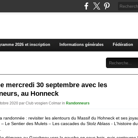
L'actualité du club vosg
ramme 2026 et inscription
Informations générales
Fédération
Abonnement
Contact
 le mercredi 30 septembre avec les
neurs, au Honneck
ctobre 2020 par Club vosgien Colmar in
Randonneurs
la randonnée : revisiter les alentours du Massif du Hohneck et ses joya
 – Le Sentier des Mulets – Les cascades du Stolz Ablass - L'histoire 
.
e démarre au Gaschney vers la gauche en sous bois, puis contourne l