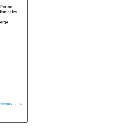
la Ferme
lon et les
berge
Annulation de la sortie "itinéraire découverte", prévue samedi 10 octobre 2020