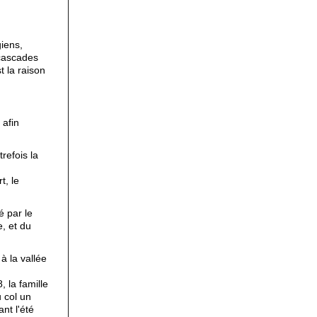
iens,
 cascades
t la raison
 afin
refois la
t, le
 par le
e, et du
à la vallée
 la famille
 col un
nt l'été