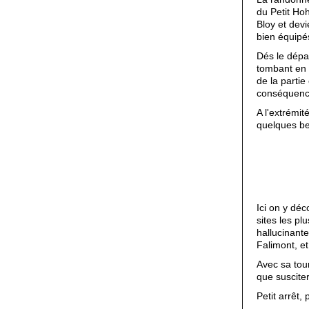
du Petit Hoh
Bloy et dev
bien équipés
Dés le dépa
tombant en a
de la parti
conséquence
A l'extrémi
quelques bel
Ici on y déc
sites les pl
hallucinante
Falimont, et
Avec sa tou
que susciter
Petit arrêt,