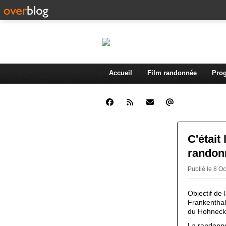
Accueil
Film randonnée
Prog
C'était
randon
Publié le 8 O
Objectif de 
Frankenthal
du Hohneck
La randonné