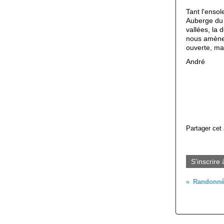
Tant l'ensol
Auberge du 
vallées, la 
nous amènen
ouverte, mais
André
Partager cet 
S'inscrire 