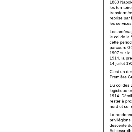
1860 Napoléo
les territoi
transformée
reprise par 
les service
Les aménage
le col de la
cette périod
parcours Gé
1907 sur le
1914, la pr
14 juillet 1
C'est un de
Première G
Du col des 
logistique e
1914. Démili
rester à pro
nord et sur
La randonné
privilégions
descente du
Schiessroth