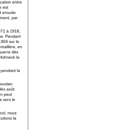
cation entre
e est
t ensuite
mment, par
871 à 1918,
gne. Pendant
1904 sur le
maillère, en
guerre dès
 Hohneck le
 pendant la
soutien
 dès août
on peut
s vers le
col, nous
uitons la