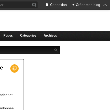
Connexion
+
Créer mon blog
ien de Colmar
Pages
Catégories
Archives
e
ndent et
randonnée