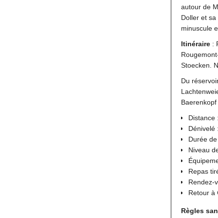
autour de M
Doller et s
minuscule et
Itinéraire
: 
Rougemont-le
Stoecken. N
Du réservo
Lachtenweie
Baerenkopf 
Distance 
Dénivelé 
Durée de
Niveau de 
Équipemen
Repas tir
Rendez-
Retour à
Règles san