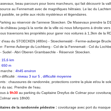
asevaux, beau parcours pour bons marcheurs, qui fait découvrir la vall
a source au Fennematt avec de magnifiques hêtraies. Le lac du Lachten
 paisible, se prête aux récits mystérieux et légendaires.
Parking au réservoir de l'annexe Stoecken. De Masevaux prendre la D
-château jusqu'à la sortie de la ville où nous bifurquons à droite vers
ous traversons les propriétés pour garer nos voitures à 1,3km de la R
ir d'eau du STOECKEN (480m) - Stoeckenwald - Ferme-auberge Bruck
r- Ferme-Auberge du Lochberg - Col de la Fennematt - Col du Lochbe
- Sudel - Abri Oberen Grambaechle - Réservoir Stoecken.
:
15,6 km
:
650 m
 marche :
4h45 environ
difficulté :
niveau 3 sur 5 , difficulté moyenne
ts : chaussures de randonnée, protections contre la pluie et/ou le sole
é du sac. Prendre de l'eau.
vous à
9h30
au parking du Capitaine Dreyfus de Colmar pour covoitura
 Colmar vers 18h00.
itaires de la randonnée pédestre
:
covoiturage avec port du masque 