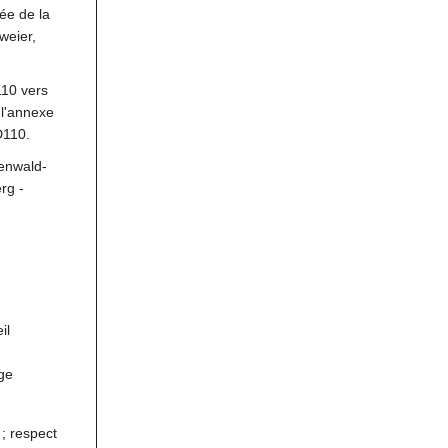
ée de la
weier,
110 vers
 l'annexe
D110.
enwald-
rg -
il
ge
; respect