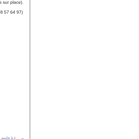
 sur place).
78 57 64 97)
C'était le dimanche 23 août à la tête des Faux