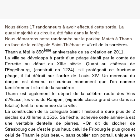
Nous étions 17 randonneurs à avoir effectué cette sortie.
La
quasi majorité du circuit a été faite dans la forêt.
Nous démarrons notre randonnée sur le parking Match à Thann
en face de la collégiale Saint-Thiébaut e
t «l'œil de la sorcière».
ème
Thann a fêté le 850
anniversaire de sa création en 2011.
La ville se développa à partir d'un péage établi par le comte de
Ferrette au début du XIIIe siècle. Quant au château de
l'Engelbourg, (construit en 1224), s'il protégeait ce fructueux
péage, il fut détruit sur l'ordre de Louis XIV. Un morceau du
donjon est devenu ce curieux monument que l'on nomme
familièrement «l'œil de la sorcière».
Thann est également le départ de la célèbre route des Vins
d'Alsace; les vins du Rangen, (vignoble classé grand cru dans sa
totalité) font la renommée de la ville.
La construction de la collégiale Saint Thiébaut a duré plus de 2
siècles du XIIIème à 1516. Sa flèche, achevée cette année-là est
une véritable dentelle de pierres. «On dit du clocher de
Strasbourg que c’est le plus haut, celui de Fribourg le plus gros et
celui de Thann le plus beau», sans oublier son portail, unique en