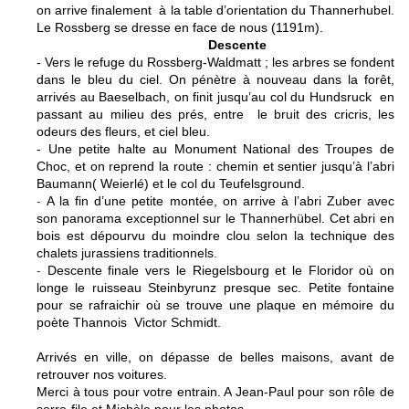
on arrive finalement à la table d’orientation du Thannerhubel.
Le Rossberg se dresse en face de nous (1191m).
Descente
- Vers le refuge du Rossberg-Waldmatt ; les arbres se fondent
dans le bleu du ciel. On pénètre à nouveau dans la forêt,
arrivés au Baeselbach, on finit jusqu’au col du Hundsruck en
passant au milieu des prés, entre le bruit des cricris, les
odeurs des fleurs, et ciel bleu.
- Une petite halte au Monument National des Troupes de
Choc, et on reprend la route : chemin et sentier jusqu’à l’abri
Baumann( Weierlé) et le col du Teufelsground.
-
A la fin d’une petite montée, on arrive à l’abri Zuber avec
son panorama exceptionnel sur le Thannerhübel. Cet abri en
bois est dépourvu du moindre clou selon la technique des
chalets jurassiens traditionnels.
-
Descente finale vers le Riegelsbourg et le Floridor où on
longe le ruisseau Steinbyrunz presque sec. Petite fontaine
pour se rafraichir où se trouve une plaque en mémoire du
poète Thannois Victor Schmidt.
Arrivés en ville, on dépasse de belles maisons, avant de
retrouver nos voitures.
Merci à tous pour votre entrain. A Jean-Paul pour son rôle de
serre-file et Michèle pour les photos.