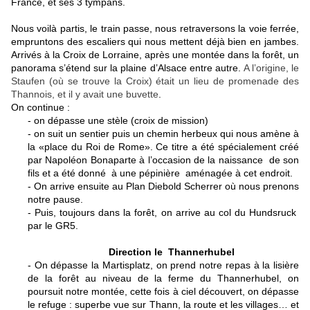
France, et ses 3 tympans.
Nous voilà partis, le train passe, nous retraversons la voie ferrée,
empruntons des escaliers qui nous mettent déjà bien en jambes.
Arrivés à la Croix de Lorraine, après une montée dans la forêt, un
panorama s’étend sur la plaine d’Alsace entre autre.
A l’origine, le
Staufen (où se trouve la Croix) était un lieu de promenade des
Thannois, et il y avait une buvette
.
On continue :
- on dépasse une stèle (croix de mission)
- on suit un sentier puis un chemin herbeux qui nous amène à
la «place du Roi de Rome». Ce titre a été spécialement créé
par Napoléon Bonaparte à l’occasion de la naissance de son
fils et a été donné à une pépinière aménagée à cet endroit.
- On arrive ensuite au Plan Diebold Scherrer où nous prenons
notre pause.
- Puis, toujours dans la forêt, on arrive au col du Hundsruck
par le GR5.
Direction le Thannerhubel
- On dépasse la Martisplatz, on prend notre repas à la lisière
de la forêt au niveau de la ferme du Thannerhubel, on
poursuit notre montée, cette fois à ciel découvert, on dépasse
le refuge : superbe vue sur Thann, la route et les villages… et