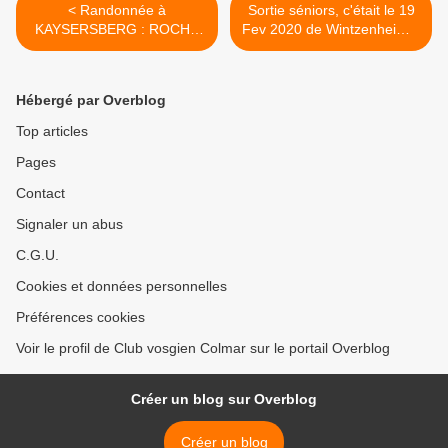
< Randonnée à
Sortie séniors, c'était le 19
KAYSERSBERG : ROCHE
Fev 2020 de Wintzenheim à
DE TÉTRAS -
Wettolsheim >
KOENIGSTUHL - mercredi
26 février 2020
Hébergé par Overblog
Top articles
Pages
Contact
Signaler un abus
C.G.U.
Cookies et données personnelles
Préférences cookies
Voir le profil de Club vosgien Colmar sur le portail Overblog
Créer un blog sur Overblog
Créer un blog