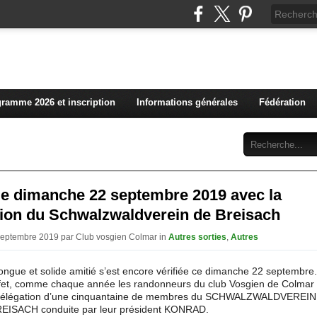
L'actualité du club vosg
ramme 2026 et inscription
Informations générales
Fédération
Abonnement
Contact
 le dimanche 22 septembre 2019 avec la
tion du Schwalzwaldverein de Breisach
Septembre 2019 par Club vosgien Colmar in
Autres sorties
,
Autres
ongue et solide amitié s’est encore vérifiée ce dimanche 22 septembre.
fet, comme chaque année les randonneurs du club Vosgien de Colmar o
délégation d’une cinquantaine de membres du SCHWALZWALDVEREIN
EISACH conduite par leur président KONRAD.