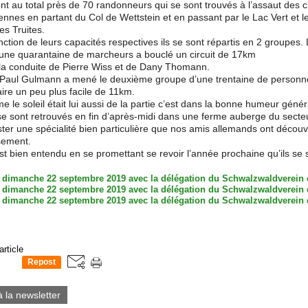
nt au total près de 70 randonneurs qui se sont trouvés à l’assaut des 
ennes en partant du Col de Wettstein et en passant par le Lac Vert et 
es Truites.
nction de leurs capacités respectives ils se sont répartis en 2 groupes.
d’une quarantaine de marcheurs a bouclé un circuit de 17km
la conduite de Pierre Wiss et de Dany Thomann.
Paul Gulmann a mené le deuxième groupe d’une trentaine de personn
raire un peu plus facile de 11km.
 le soleil était lui aussi de la partie c’est dans la bonne humeur géné
se sont retrouvés en fin d’après-midi dans une ferme auberge du secte
ter
une spécialité bien particulière que nos amis allemands ont décou
sement.
est bien entendu en se promettant se revoir l’année prochaine qu’ils se s
article
Repost
0
à la newsletter