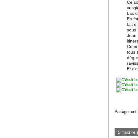
Ce so
vosgi
Lac d
En fo
fait 
sous 
Jean 
itiné
Comme
tous 
dégus
ravis
Et c’
Partager cet 
S'inscrire 