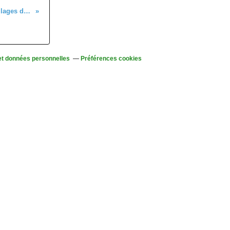
Randonnée dans la vallée de la Chirgoutte et les villages du Ban de la Roche - mercredi 2 octobre 2019
et données personnelles
Préférences cookies