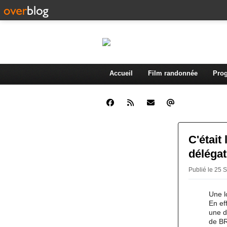
Accueil
Film randonnée
Prog
C'était
déléga
Publié le 25 
Une l
En ef
une 
de BR