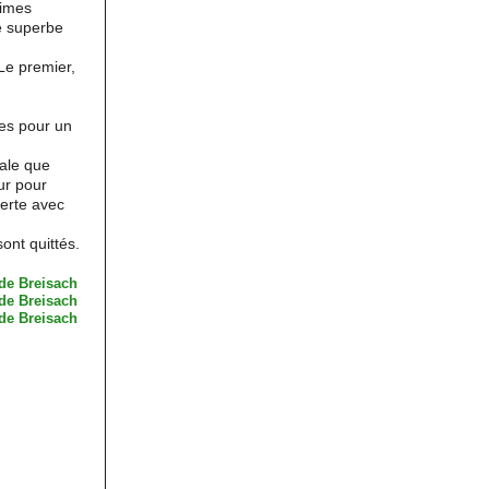
cimes
le superbe
 Le premier,
es pour un
rale que
ur pour
verte avec
ont quittés.