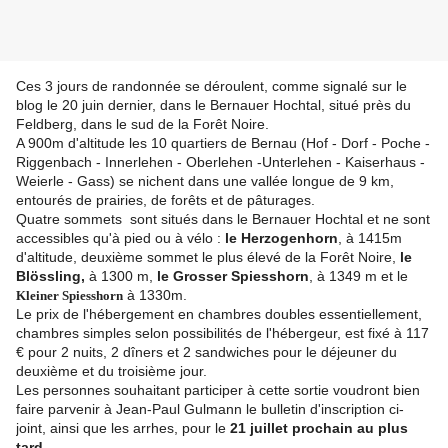
Ces 3 jours de randonnée se déroulent, comme signalé sur le
blog le 20 juin dernier, dans le Bernauer Hochtal, situé près du
Feldberg, dans le sud de la Forêt Noire.
A 900m d'altitude les 10 quartiers de Bernau (Hof - Dorf - Poche -
Riggenbach - Innerlehen - Oberlehen -Unterlehen - Kaiserhaus -
Weierle - Gass) se nichent dans une vallée longue de 9 km,
entourés de prairies, de forêts et de pâturages.
Quatre sommets sont situés dans le Bernauer Hochtal et ne sont
accessibles qu'à pied ou à vélo :
le Herzogenhorn
, à 1415m
d'altitude, deuxième sommet le plus élevé de la Forêt Noire,
le
Blössling,
à 1300 m,
le Grosser Spiesshorn
, à 1349 m et le
à 1330m.
Kleiner Spiesshorn
Le prix de l'hébergement en chambres doubles essentiellement,
chambres simples selon possibilités de l'hébergeur, est fixé à 117
€ pour 2 nuits, 2 dîners et 2 sandwiches pour le déjeuner du
deuxième et du troisième jour.
Les personnes souhaitant participer à cette sortie voudront bien
faire parvenir à Jean-Paul Gulmann le bulletin d'inscription ci-
joint, ainsi que les arrhes, pour le
21 juillet prochain au plus
tard.