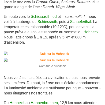
lever le nez vers la
Grande Ourse, Arcturus, Saturne,
et le
grand triangle de l’été :
Deneb, Véga, Altaïr
...
En route vers le
Schiessrothried
et
– sans mollir ! -
nous
voilà à l’auberge du
Schiessroth
, puis à
Schaeferthal
. La
température est raisonnable (10-12°C), peu de vent : la
pause prévue au col est reportée au sommet du
Hohneck
.
Nous l’atteignons à 1 h 15, après 9,5 km et 880 m
d’ascension.
Nuit sur le Hohneck
Nous voilà sur la crête. La civilisation du bas nous renvoie
ses lumières. Du haut, la
Lune
nous éclaire abondamment.
La luminosité ambiante est suffisante pour que – souvent –
nous éteignions nos frontales.
Du
Hohneck
au
Hahnenbrunnen
, 12,5 km nous attendent.