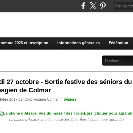
L'actualité du club vosg
ramme 2026 et inscription
Informations générales
Fédération
Abonnement
Contact
i 27 octobre - Sortie festive des séniors du
osgien de Colmar
ctobre 2017 par Club vosgien Colmar in
Séniors
La plaine d'Alsace, vue du massif des Trois-Épis (cliquer pour agrandir)