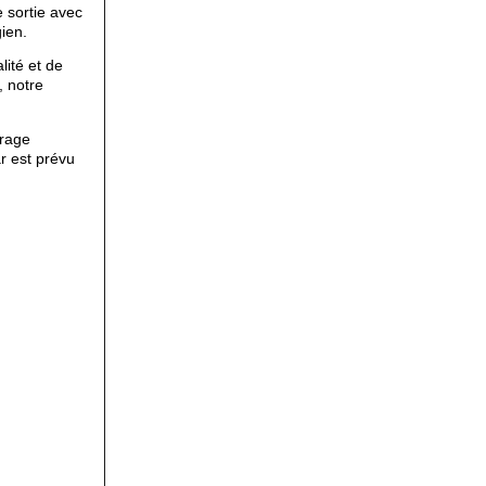
 sortie avec
ien.
ité et de
, notre
rage
r est prévu