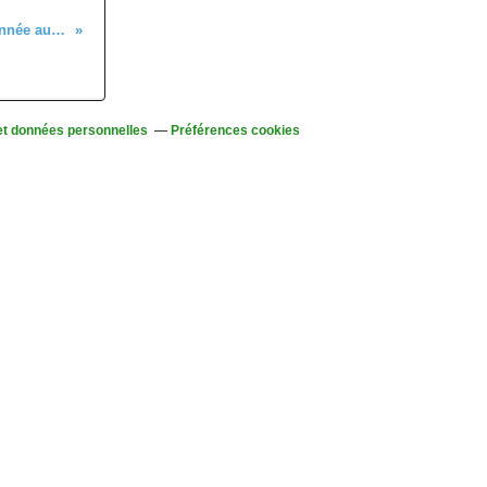
Mercredi 11 octobre - Randonnée au départ d'Échery
et données personnelles
Préférences cookies