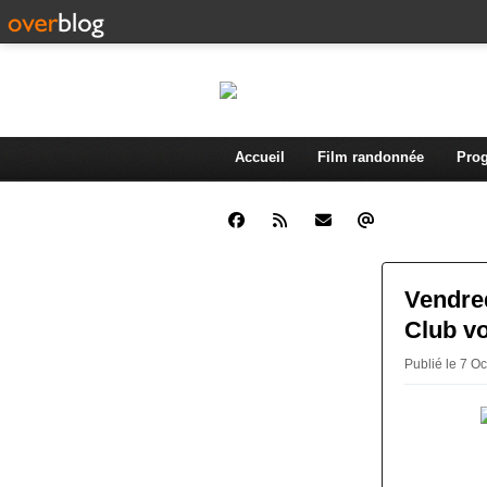
Accueil
Film randonnée
Prog
Vendred
Club v
Publié le 7 O