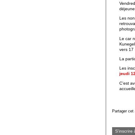
Vendredi
déjeuner
Les non 
retrouva
photogra
Le car n
Kunegel,
vers 17 
La parti
Les insc
jeudi 1
C’est av
accueill
Partager cet 
S'inscrire 