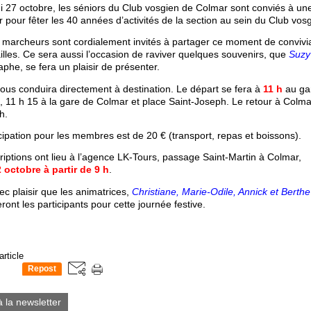
 27 octobre, les séniors du Club vosgien de Colmar sont conviés à une
 pour fêter les 40 années d’activités de la section au sein du Club vosg
marcheurs sont cordialement invités à partager ce moment de convivial
illes. Ce sera aussi l’occasion de raviver quelques souvenirs, que
Suzy
phe, se fera un plaisir de présenter.
ous conduira directement à destination. Le départ se fera à
11 h
au ga
 11 h 15 à la gare de Colmar et place Saint-Joseph. Le retour à Colma
h.
cipation pour les membres est de 20 € (transport, repas et boissons).
riptions ont lieu à l’agence LK-Tours, passage Saint-Martin à Colmar,
2 octobre à partir de 9 h
.
ec plaisir que les animatrices,
Christiane, Marie-Odile, Annick et Berthe
eront les participants pour cette journée festive.
article
Repost
0
à la newsletter