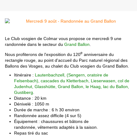
Le Club vosgien de Colmar vous propose ce mercredi 9 une
randonnée dans le secteur du
Grand Ballon
.
e
Nous profiterons de l'exposition du 120
anniversaire du
rectangle rouge, au point d'accueil du Parc naturel régional des
Ballons des Vosges, au chalet du Club vosgien du Grand Ballon.
Itinéraire :
Lautenbachzell, (Sengern, oratoire de
Felsenbach), cascades du Kletterbach, Lieserwasen, col de
Judenhut, Glasshütte, Grand Ballon, le Haag, lac du Ballon,
Gustiberg
.
Distance : 20 km
Dénivelé : 1050 m
Durée de marche : 6 h 30 environ
R
andonnée assez difficile (4 sur 5)
É
quipement : chaussures et bâtons de
randonnée, vêtements adaptés à la saison.
R
epas tiré du sac