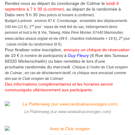
Rendez-vous au départ du covoiturage de Colmar le
lundi 4
septembre à 7 h 30
au départ de la randonnée à
(à confirmer)
,
Dabo vers 9 h 30
(lieu précis et horaire à confirmer).
Budget à prévoir : environ 67 €. Covoiturage : ensemble des déplacements
er
240 km (12 €), 1
jour : repas de midi tiré du sac, hébergement demi-
pension et nuit à Air & Vie, Talweg, Allée Père Monier, 67440 Marmoutier,
e
www.caritas-alsace.org/air-et-vie (49 € ; chambre individuelle + 19 €), 2
jour
: casse-croûte du randonneur (6 €).
Pour finaliser votre inscription,
envoyez un
chèque de réservation
de 10 €
à
Guy Fleury
(6 Rue des Sureaux
(x nombre de participants)
68320 Wickerschwihr) ou bien remettez-le lors d'une
prochaine
randonnée du mercredi.
Chèque à l’ordre du Club vosgien
de Colmar ; en cas de désistement tardif, ce chèque sera encaissé comme
don par le Club vosgien de Colmar)
Des informations complémentaires et les horaires seront
communiqués ultérieurement aux participants.
Le Plattenweg (sur www.randoalsacevosges.com)