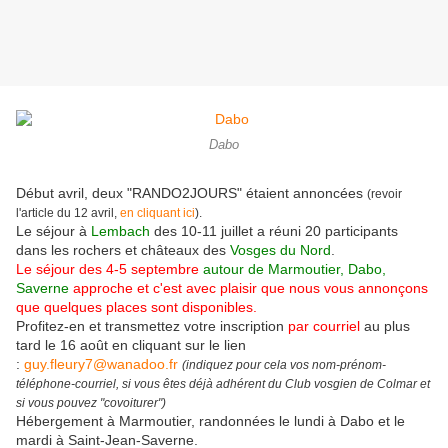
Dabo
Début avril, deux "RANDO2JOURS" étaient annoncées
(revoir
l'article du 12 avril,
en cliquant ici
).
Le séjour à
Lembach
des 10-11 juillet a réuni 20 participants
dans les rochers et châteaux des
Vosges du Nord
.
Le séjour des 4-5 septembre
autour de Marmoutier, Dabo,
Saverne
approche et c'est avec plaisir que nous vous annonçons
que q
uelques places sont disponibles.
Profitez-en et transmettez votre inscription
par courriel
au plus
tard le 16 août en cliquant sur le lien
:
guy.fleury7@wanadoo.fr
(indiquez pour cela vos nom-prénom-
téléphone-courriel, si vous êtes déjà adhérent du Club vosgien de Colmar et
si vous pouvez "covoiturer")
Hébergement à Marmoutier, randonnées le lundi à Dabo et le
mardi à Saint-Jean-Saverne.