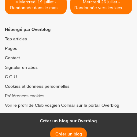
< Mercredi 19 juillet -
Mercredi 26 juillet -
Randonnée dans le massif
Randonnée vers les lacs de
du Kandel
Retournemer et Longemer
>
Hébergé par Overblog
Top articles
Pages
Contact
Signaler un abus
C.G.U.
Cookies et données personnelles
Préférences cookies
Voir le profil de Club vosgien Colmar sur le portail Overblog
Créer un blog sur Overblog
Créer un blog