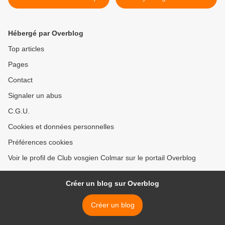
châteaux, en itinéraire
Petit-Ballon, en itinéraire
découverte
découverte - SORTIE
REPORTÉE >
Hébergé par Overblog
Top articles
Pages
Contact
Signaler un abus
C.G.U.
Cookies et données personnelles
Préférences cookies
Voir le profil de Club vosgien Colmar sur le portail Overblog
Créer un blog sur Overblog
Créer un blog