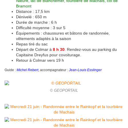
Nature, lac de Blanchemer, tourbière de Machais, c
ol de
Bramont
Distance : 17,5 km
Dénivelé : 650 m
Durée de marche : 6 h
Difficulté moyenne : 3 sur 5
É
quipements : chaussures et bâtons de randonnée,
vêtements adaptés à la saison
Repas tiré du sac
Départ de Colmar à
8 h 30
. Rendez-vous au parking du
Capitaine Dreyfus pour covoiturage.
Retour à Colmar vers 19 h
Guide :
Michel Rebert
, a
ccompagnateur :
Jean-Louis Esslinger
© GEOPORTAIL