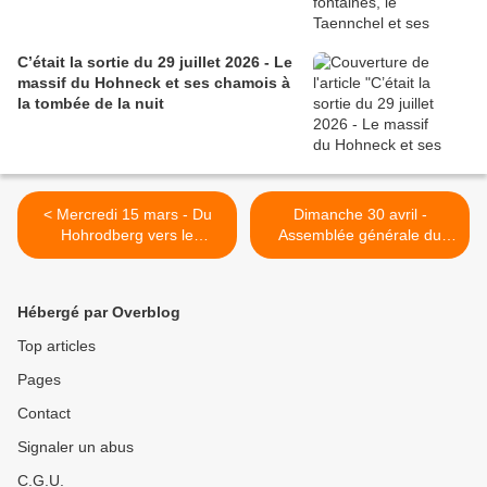
C’était la sortie du 29 juillet 2026 - Le
massif du Hohneck et ses chamois à
la tombée de la nuit
< Mercredi 15 mars - Du
Dimanche 30 avril -
Hohrodberg vers le
Assemblée générale du
Glasborn et le Wettstein,
Club vosgien de Colmar
avec les séniors
(1/2) >
Hébergé par Overblog
Top articles
Pages
Contact
Signaler un abus
C.G.U.