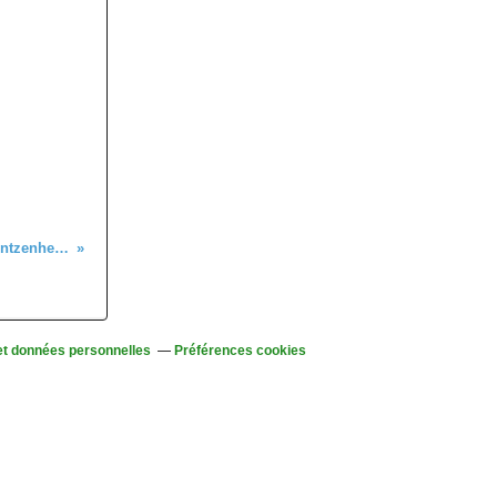
De Marmoutier à Wintzenheim, en passant par Colmar
et données personnelles
Préférences cookies