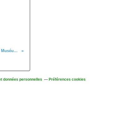
Les prochains rendez-vous du Muséum d'Histoire naturelle de Colmar
et données personnelles
Préférences cookies