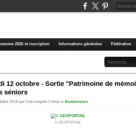
L'actualité du club vosg
ramme 2026 et inscription
Informations générales
Fédération
Abonnement
Contact
i 12 octobre - Sortie "Patrimoine de mémoi
s séniors
ctobre 2016 par Club vosgien Colmar in
Randonneurs
© GEOPORTAIL