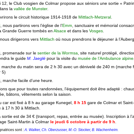
 12, le Club vosgien de Colmar propose aux séniors une sortie « Patr
dans la
vallée de Munster
.
rirons le circuit historique 1914-1918 de
Mittlach-Metzeral
.
l
, nous partirons vers l’église de l’
Emm
, sanctuaire et mémorial consac
la Grande Guerre tombés en
Alsace
et dans les
Vosges
.
 nous dirigerons vers
Mittlach
où nous prendrons le déjeuner à l’Auberg
i, promenade sur le
sentier de la Wormsa
, site naturel protégé, directi
endra le guide
M. Jaeglé
pour la visite du
musée de l’Ambulance alpine
 marche du matin sera de 2 h 30 avec un dénivelé de 240 m (marche fa
 5)
i, marche facile d’une heure.
ons que pour toutes randonnées, l’équipement doit être adapté : chau
e, bâtons, vêtements selon la saison.
u car est fixé à 8 h au garage Kunegel,
8 h 15
gare de Colmar et Saint
 à 17 h 30 à Mittlach.
a sortie est de 34 € (transport, repas, entrée au musée). Inscription à l
age Saint-Martin à Colmar
le jeudi 6 octobre à partir de 9 h
.
natrices sont :
A. Walker, Ch. Oberzusser, M.-O. Stocker, B. Wachenheim.