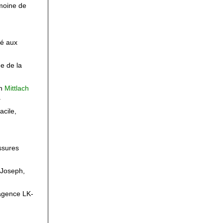
imoine de
ré aux
e de la
on
Mittlach
.
cile,
ssures
-Joseph,
’agence LK-