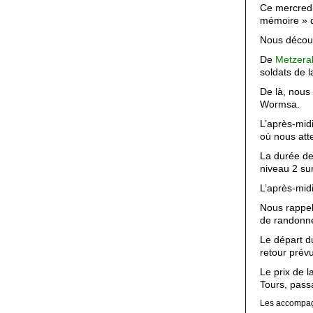
Ce mercredi
mémoire » 
Nous découv
De
Metzera
soldats de 
De là, nous
Wormsa.
L’après-mid
où nous att
La durée de
niveau 2 sur
L’après-mid
Nous rappel
de randonné
Le départ d
retour prévu
Le prix de l
Tours, pass
Les accompag