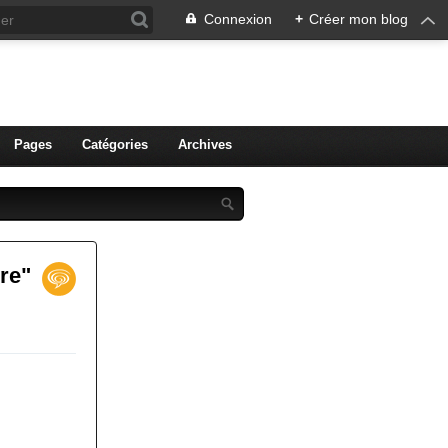
Connexion
+
Créer mon blog
ien de Colmar
Pages
Catégories
Archives
re"