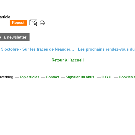
article
Repost
0
à la newsletter
Dimanche 9 octobre - Sur les traces de Neandertal au Nideck, en itinéraire-découverte
Retour à l'accueil
 Overblog
Top articles
Contact
Signaler un abus
C.G.U.
Cookies 