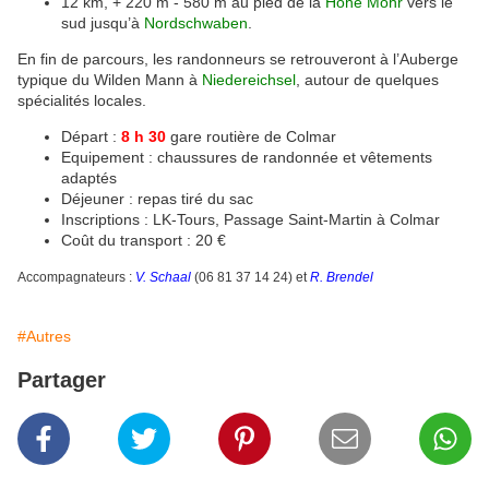
12 km, + 220 m - 580 m au pied de la
Hohe Möhr
vers le
sud jusqu’à
Nordschwaben
.
En fin de parcours, les randonneurs se retrouveront à l’Auberge
typique du Wilden Mann à
Niedereichsel
, autour de quelques
spécialités locales.
Départ :
8 h 30
gare routière de Colmar
Equipement : chaussures de randonnée et vêtements
adaptés
Déjeuner : repas tiré du sac
Inscriptions : LK-Tours, Passage Saint-Martin à Colmar
Coût du transport : 20 €
Accompagnateurs :
V. Schaal
(06 81 37 14 24) et
R. Brendel
#Autres
Partager