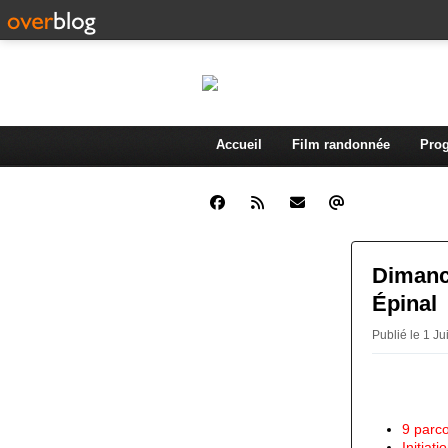
Accueil
Film randonnée
Prog
Dimanch
Épinal
Publié le 1 J
9 parc
I
nitiat