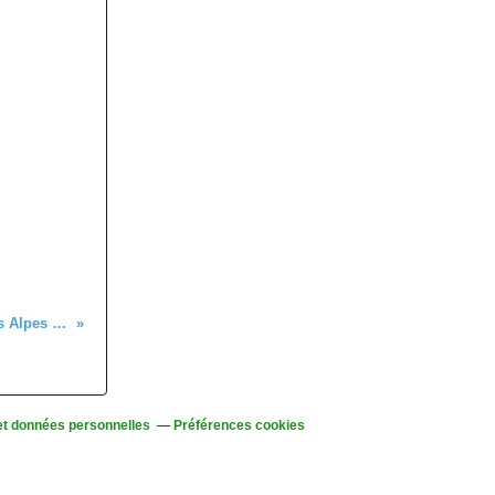
Du 29 octobre au 1er novembre - Voyage dans les Alpes suisses orientales (1/2)
et données personnelles
Préférences cookies