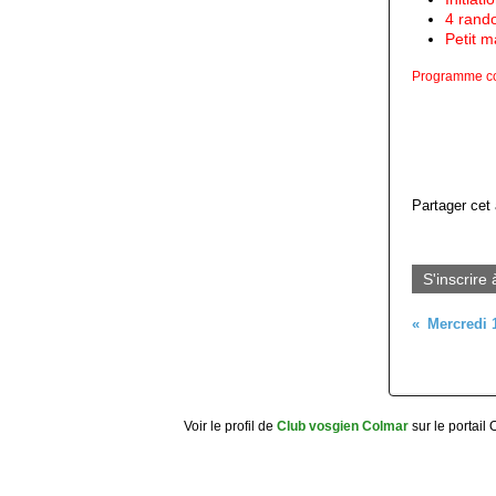
4
rando
P
etit m
Programme co
Partager cet 
S'inscrire 
Voir le profil de
Club vosgien Colmar
sur le portail