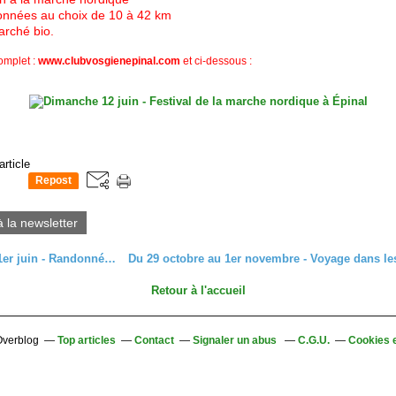
nnées au choix de 10 à 42 km
arché bio.
mplet :
www.clubvosgienepinal.com
et ci-dessous :
article
Repost
0
à la newsletter
Mercredi 1er juin - Randonnée à La Bresse
Retour à l'accueil
 Overblog
Top articles
Contact
Signaler un abus
C.G.U.
Cookies 