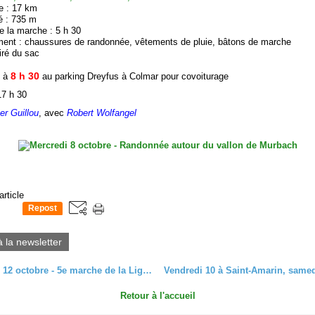
e : 17 km
é : 735 m
e la marche : 5 h 30
ent : chaussures de randonnée, vêtements de pluie, bâtons de marche
iré du sac
8 h 30
s à
au parking Dreyfus à Colmar pour covoiturage
17 h 30
er Guillou
, avec
Robert Wolfangel
article
Repost
0
à la newsletter
Dimanche 12 octobre - 5e marche de la Ligue contre le cancer, au départ de Wintzenheim
Retour à l'accueil