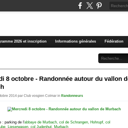
L'actualité du club vosg
ramme 2026 et inscription
Informations générales
Fédération
Abonnement
Contact
i 8 octobre - Randonnée autour du vallon d
ch
ctobre 2014 par Club vosgien Colmar in
Randonneurs
e : parking de l'
abbaye de Murbach, col de Schrangen, Hohrupf, col
ube, Lieserwasen, col Judenhut, Murbach