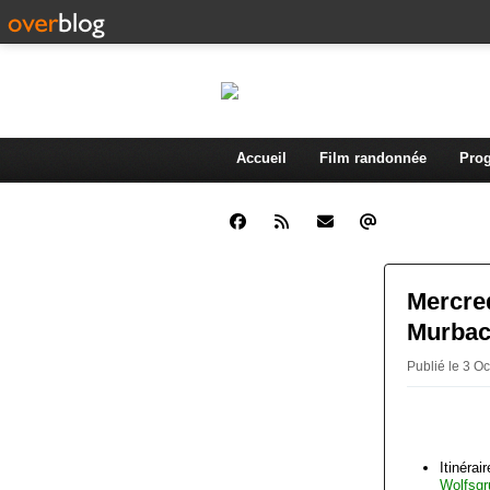
Accueil
Film randonnée
Prog
Mercred
Murba
Publié le 3 O
Itinérair
Wolfsgr