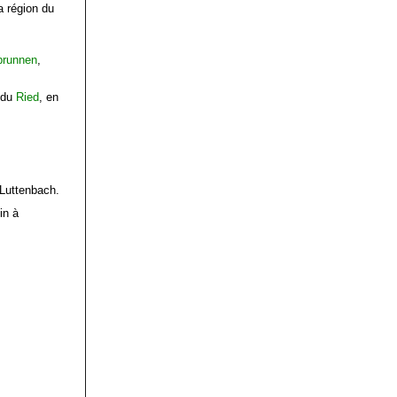
a région du
brunnen
,
 du
Ried
, en
 Luttenbach
.
in à