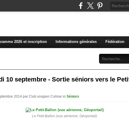
L'actualité du club vosg
ramme 2026 et inscription
Informations générales
Fédération
Abonnement
Contact
i 10 septembre - Sortie séniors vers le Peti
eptembre 2014 par Club vosgien Colmar in
Séniors
Le Petit-Ballon (vue aérienne, Géoportail)