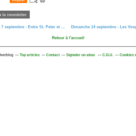
Repost
0
à la newsletter
Dimanche 7 septembre - Entre St. Peter et St. Märgen, la Vogesenkapelle
Retour à l'accueil
 Overblog
Top articles
Contact
Signaler un abus
C.G.U.
Cookies 