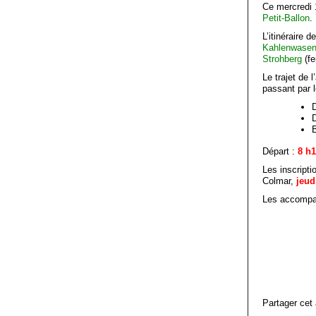
Ce mercredi 
Petit-Ballon
.
L’itinéraire 
Kahlenwase
Strohberg
(fe
Le trajet de 
passant par 
D
D
Départ :
8 h
Les inscripti
Colmar,
jeud
Les accompa
Partager cet 