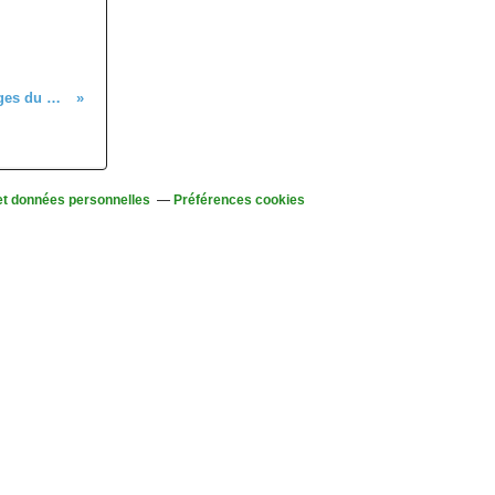
Dimanche 14 septembre - Les Vosges du Nord, en itinéraire découverte
et données personnelles
Préférences cookies