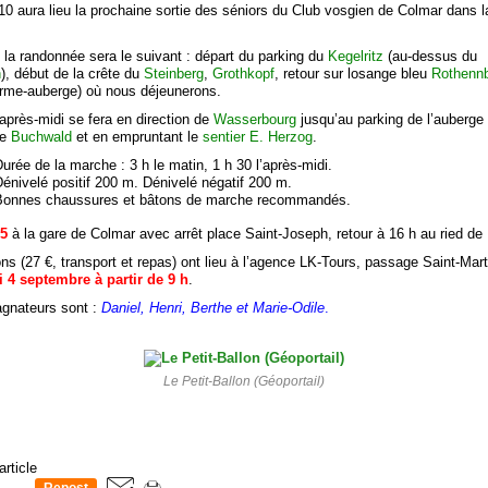
10 aura lieu la prochaine sortie des séniors du Club vosgien de Colmar dans l
de la randonnée sera le suivant : départ du parking du
Kegelritz
(au-dessus du
n
), début de la crête du
Steinberg
,
Grothkopf
, retour sur losange bleu
Rothenn
rme-auberge) où nous déjeunerons.
l’après-midi se fera en direction de
Wasserbourg
jusqu’au parking de l’auberge
le
Buchwald
et en empruntant le
sentier E. Herzog
.
urée de la marche : 3 h le matin, 1 h 30 l’après-midi.
énivelé positif 200 m. Dénivelé négatif 200 m.
Bonnes chaussures et bâtons de marche recommandés.
15
à la gare de Colmar avec arrêt place Saint-Joseph, retour à 16 h au ried de
ons (27 €, transport et repas) ont lieu à l’agence LK-Tours, passage Saint-Mart
i 4 septembre à partir de 9 h
.
gnateurs sont :
Daniel, Henri, Berthe et Marie-Odile
.
Le Petit-Ballon (Géoportail)
article