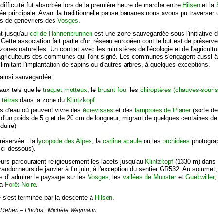
 difficulté fut absorbée lors de la première heure de marche entre
Hilsen
et la
ée principale. Avant la traditionnelle pause bananes nous avons pu traverser 
ts de genévriers des
Vosges
.
nt jusqu'au
col de Hahnenbrunnen
est une zone sauvegardée sous l'initiative 
Cette association fait partie d'un réseau européen dont le but est de préserve
 zones naturelles. Un contrat avec les ministères de l'écologie et de l'agricult
 agriculteurs des communes qui l'ont signé. Les communes s'engagent aussi à 
imitant l'implantation de sapins ou d'autres arbres, à quelques exceptions.
 ainsi sauvegardée :
eaux tels que le
traquet motteux
, le
bruant fou
, les
chiroptères (chauves-souris
 tétras
dans la zone du
Klintzkopf
rs d'eau où peuvent vivre des
écrevisses
et des
lamproies de Planer
(sorte de
e d'un poids de 5 g et de 20 cm de longueur, migrant de quelques centaines d
duire)
préservée : la
lycopode des Alpes
, la
carline acaule
ou les
orchidées
photogra
 ci-dessous).
urs parcouraient religieusement les lacets jusqu'au
Klintzkopf
(1330 m) dans
 randonneurs de janvier à fin juin, à l'exception du sentier GR532. Au sommet,
s d' admirer le paysage sur les
Vosges
, les
vallées de Munster
et
Guebwiller
,
la
Forêt-Noire
.
 s'est terminée par la descente à
Hilsen
.
l Rebert – Photos : Michèle Weymann