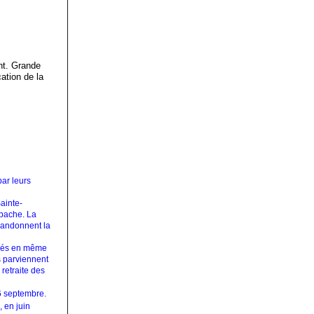
nt. Grande
ation de la
ar leurs
ainte-
obache. La
abandonnent la
aqués en même
s parviennent
retraite des
26 septembre.
, en juin