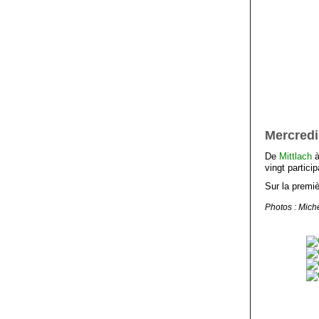
Mercredi
De
Mittlach
vingt partici
Sur la premiè
Photos : Michè