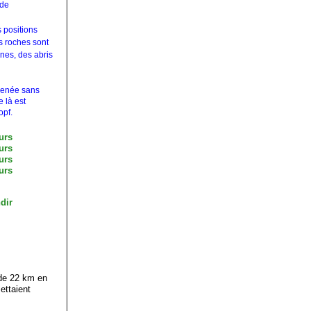
 de
s positions
s roches sont
nnes, des abris
 menée sans
e là est
opf.
 de 22 km en
ettaient