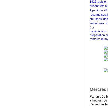
1915, puis en 
prisonniers a
A partir du 26
reconquises. 
creusées, des 
techniques po
(...)
La victoire d
préparation ni
renforcé le my
Mercredi 
Par un très b
7 heures. Le
d'effectuer le