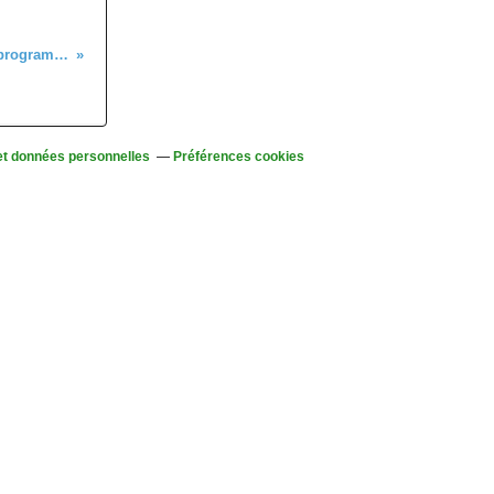
Mercredi 9 juillet - Changement de programme : ce sera le Staufen
et données personnelles
Préférences cookies