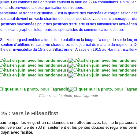
juillet. Les combats de Fontenelle causent la mort de 2244 combattants. Un millier
llemands provoque la désorganisation des troupes.
 septembre, le front est cristallisé. C'est la guerre des tranchées et l'organisation de
Le massif devient un vaste chantier où les points d'observation sont aménagés : de
positions maçonnées pour des positions d'artillerie et des mitrailleuses anti-aérie
ur les cartographes, téléphonistes, spécialistes de communication optique.
u Spitzemberg est emblématique d'une bataille où la fougue l'a emporté sur le feu,
 soutien d'artillerie (et sans vin chaud précise le journal de marche du régiment). D
the de l'invincibilité du 15-2 qui s'illustrera en Alsace en 1915 au Hartmannswillerk
Cliquez sur la photo, pour l'agrandir
25 : vers le Hilsenfirst
eau temps, les vingt-et-un randonneurs ont effectué avec facilité le parcours
 dénivelé cumulé de 700 m seulement et les pentes douces et régulières perm
 trajet avec facilité.