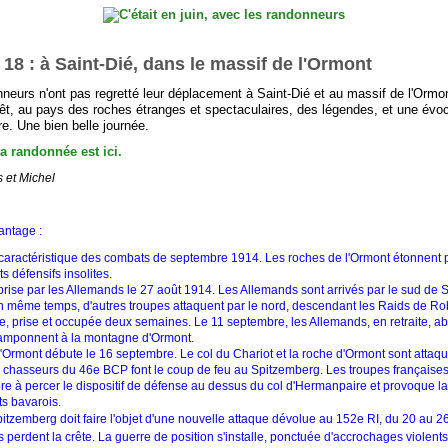
 18 : à Saint-Dié, dans le massif de l'Ormont
nneurs n'ont pas regretté leur déplacement à Saint-Dié et au massif de l'Ormo
rêt, au pays des roches étranges et spectaculaires, des légendes, et une évoc
e. Une bien belle journée.
la randonnée est ici.
s et Michel
antage :
 caractéristique des combats de septembre 1914. Les roches de l'Ormont étonnent p
défensifs insolites.
prise par les Allemands le 27 août 1914. Les Allemands sont arrivés par le sud de S
n même temps, d'autres troupes attaquent par le nord, descendant les Raids de R
née, prise et occupée deux semaines. Le 11 septembre, les Allemands, en retraite, 
 cramponnent à la montagne d'Ormont.
l'Ormont débute le 16 septembre. Le col du Chariot et la roche d'Ormont sont att
 chasseurs du 46e BCP font le coup de feu au Spitzemberg. Les troupes française
re à percer le dispositif de défense au dessus du col d'Hermanpaire et provoque la 
s bavarois.
pitzemberg doit faire l'objet d'une nouvelle attaque dévolue au 152e RI, du 20 au 
perdent la crête. La guerre de position s'installe, ponctuée d'accrochages violents