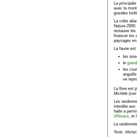
La principale
avec la mont
grandes forê
La crête alla
Natura 2000. 
restaurer les
financer les
paysages en l
La faune est
les ois
le
grand
les cou
anguill
se repro
La flore est 
Michèle
(voir
Les randonne
interdite aux
halte a permi
d'Alsace
, et 
La randonnée
Texte : Miche