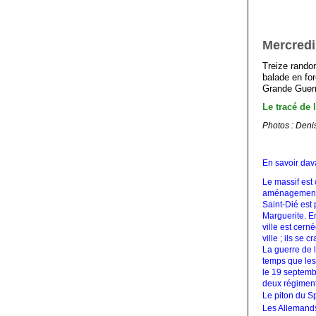
Mercredi
Treize rando
balade en fo
Grande Guerr
Le tracé de 
Photos : Deni
En savoir dav
Le massif est
aménagements 
Saint-Dié est 
Marguerite. E
ville est cer
ville ; ils se
La guerre de 
temps que les
le 19 septemb
deux régiment
Le piton du S
Les Allemands 