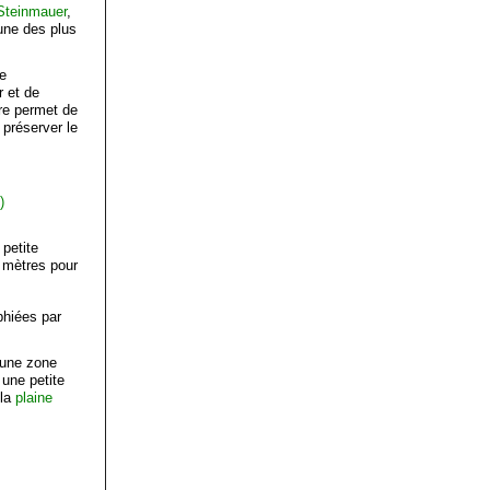
Steinmauer
,
une des plus
de
r et de
ure permet de
préserver le
)
 petite
e mètres pour
phiées par
 une zone
 une petite
 la
plaine