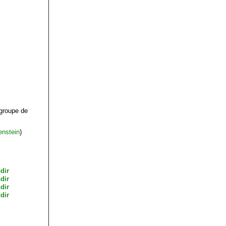
 groupe de
enstein
)