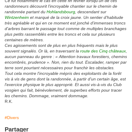
Ce fut notamment le cas en cette fin février lorsqu'un de ces
randonneurs découvrit l'incroyable chantier sur le chemin de
randonnée partant du
Hohlandsbourg
, descendant sur
Wintzenheim
et marqué de la croix jaune. Un sentier d'habitude
très agréable et qui en ce moment est jonché d'immenses troncs
d'arbres barrant le passage tout comme de multiples branchages
plus petits rassemblés entre les troncs et cela sur plusieurs
centaines de mètres.
Ces agissements sont de plus en plus fréquents mais le plus
souvent signalés. Or là, en traversant la
route des Cinq châteaux
,
aucun panneau du genre : « Attention travaux forestiers, chemins
encombrés, prudence ». Non, rien du tout. Escalader, ramper par
terre sont pourtant nécessaires pour franchir les obstacles.
Tout cela montre l'incroyable mépris des exploitants de la forêt
vis à vis de gens dont la randonnée, à partir d'un certain âge, est
l'exercice physique le plus approprié. Et aussi vis-à-vis du Club
vosgien qui fait, bénévolement, de superbes efforts pour tracer
les chemins. Dommage, vraiment dommage.
R.K.
#Divers
Partager