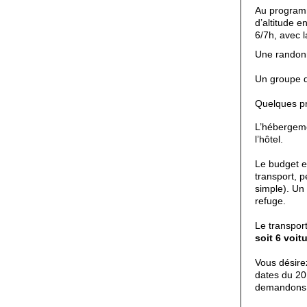
Au programm
d’altitude 
6/7h, avec l
Une randonn
Un
groupe d
Quelques pr
L’hébergeme
l’hôtel.
Le budget e
transport, 
simple). Un
refuge.
Le transport
soit 6 voit
Vous désire
dates du 20 
demandons 