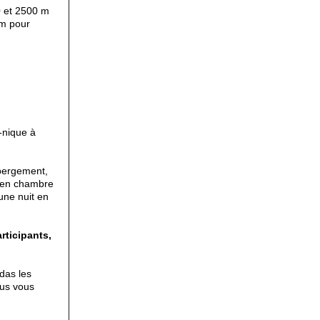
0 et 2500 m
0m pour
-nique à
ébergement,
€ en chambre
une nuit en
rticipants,
das les
ous vous