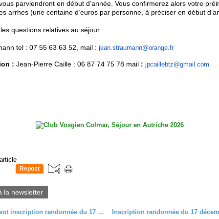
 vous parviendront en début d’année. Vous confirmerez alors votre préin
les arrhes (une centaine d’euros par personne, à préciser en début d’a
les questions relatives au séjour :
ann tel : 07 55 63 63 52, mail :
jean.straumann@orange.fr
ion :
Jean-Pierre Caille : 06 87 74 75 78 m
ail
:
jpcaillebtz@gmail.com
article
Repost
0
à la newsletter
Complément inscription randonnée du 17 décembre