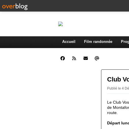
Accueil
Film randonnée
Prog
Club Vo
Publié le 4 D
Le Club Vos
de Montafon
route.
Départ lund