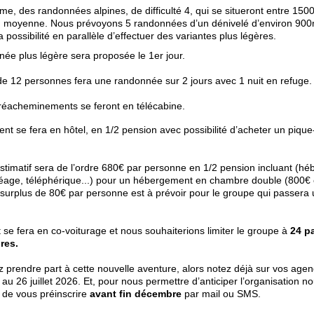
e, des randonnées alpines, de difficulté 4, qui se situeront entre 150
en moyenne. Nous prévoyons 5 randonnées d’un dénivelé d’environ 90
a possibilité en parallèle d’effectuer des variantes plus légères.
ée plus légère sera proposée le 1er jour.
e 12 personnes fera une randonnée sur 2 jours avec 1 nuit en refuge.
éacheminements se feront en télécabine.
nt se fera en hôtel, en 1/2 pension avec possibilité d’acheter un pique
stimatif sera de l’ordre 680€ par personne en 1/2 pension incluant (h
péage, téléphérique...) pour un hébergement en chambre double (800
 surplus de 80€ par personne est à prévoir pour le groupe qui passera 
 se fera en co-voiturage et nous souhaiterions limiter le groupe à
24 pa
ures.
z prendre part à cette nouvelle aventure, alors notez déjà sur vos agen
au 26 juillet 2026. Et, pour nous permettre d’anticiper l’organisation n
de vous préinscrire
avant fin décembre
par mail ou SMS.