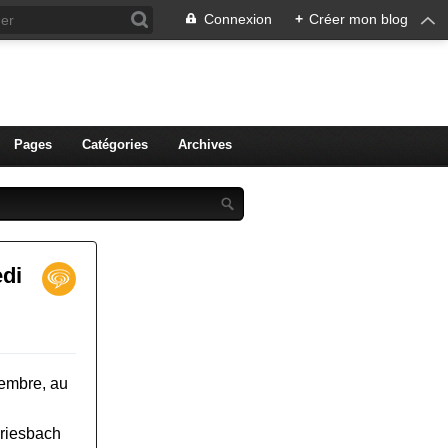
Connexion
+
Créer mon blog
ien de Colmar
Pages
Catégories
Archives
edi
vembre, au
Griesbach