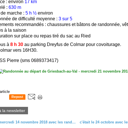
ce : environ
17 km
lé :
630 m
 de marche :
5 h ½
environ
née de difficulté moyenne :
3 sur 5
ements recommandés : chaussures et bâtons de randonnée, vê
s à la saison
ration sur place ou repas tiré du sac au Ried
ous à
8 h 30
au parking Dreyfus de Colmar pour covoiturage.
Colmar vers 16H30.
ISS Pierre (sms 0689373417)
article
Repost
0
à la newsletter
C'était le mercredi 14 novembre 2018 avec les randonneurs