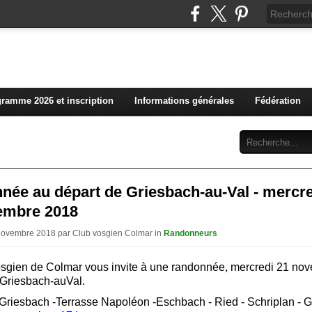
L'actualité du club vosg
ramme 2026 et inscription
Informations générales
Fédération
Abonnement
Contact
née au départ de Griesbach-au-Val - mercr
embre 2018
 Novembre 2018 par Club vosgien Colmar in
Randonneurs
sgien de Colmar vous invite à une randonnée, mercredi 21 no
Griesbach-auVal.
 : Griesbach -Terrasse Napoléon -Eschbach - Ried -
Schriplan - 