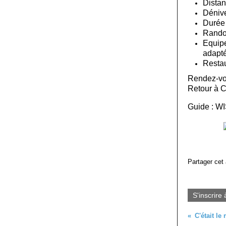
Distan
Dénive
Durée
Randon
Equip
adapté
Restau
Rendez-v
Retour à 
Guide : W
Partager cet 
S'inscrire 