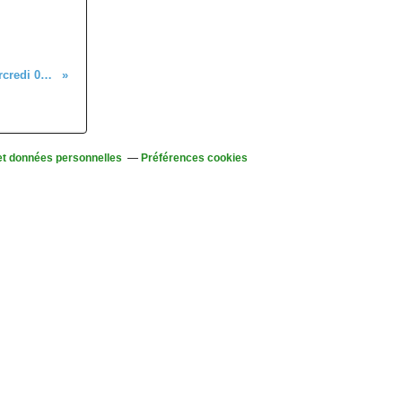
Randonnée de Barr au Mont Sainte-Odile, le mercredi 04 janvier 2023
et données personnelles
Préférences cookies