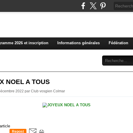
L'actualité du club vosg
ramme 2026 et inscription
Informations générales
Fédération
Abonnement
Contact
X NOEL A TOUS
 Décembre 2022 par Club vosgien Colmar
article
Repost