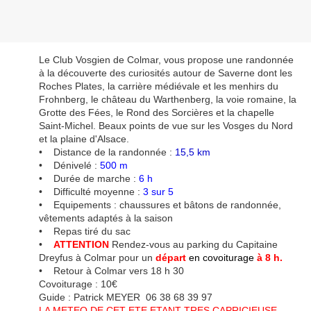
Le Club Vosgien de Colmar, vous propose une randonnée
à la découverte des curiosités autour de Saverne dont les
Roches Plates, la carrière médiévale et les menhirs du
Frohnberg, le château du Warthenberg, la voie romaine, la
Grotte des Fées, le Rond des Sorcières et la chapelle
Saint-Michel. Beaux points de vue sur les Vosges du Nord
et la plaine d'Alsace.
• Distance de la randonnée :
15,5 km
• Dénivelé :
500 m
• Durée de marche :
6 h
• Difficulté moyenne :
3 sur 5
• Equipements : chaussures et bâtons de randonnée,
vêtements adaptés à la saison
• Repas tiré du sac
•
ATTENTION
Rendez-vous au parking du Capitaine
Dreyfus à Colmar pour un
départ
en covoiturage
à 8 h.
• Retour à Colmar vers 18 h 30
Covoiturage : 10€
Guide : Patrick MEYER 06 38 68 39 97
LA METEO DE CET ETE ETANT TRES CAPRICIEUSE,