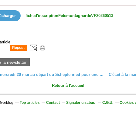
écharger
fiched'inscriptionFetemontagnardeVF20260513
article
Repost
0
à la newsletter
C’était le mercredi 20 mai au départ du Schepfenried pour une redécouverte des sommets du massif et des chaumes du Breitfirst et du Hahnenbrunnen
Retour à l'accueil
 Overblog
Top articles
Contact
Signaler un abus
C.G.U.
Cookies 