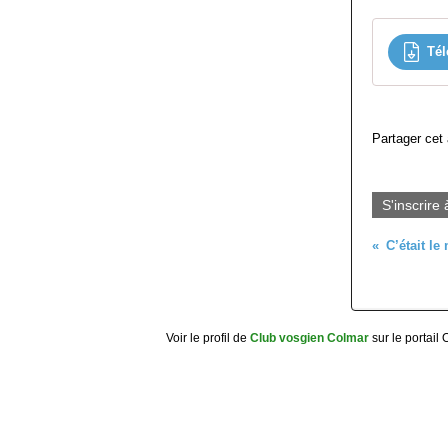
Tél
Partager cet 
S'inscrire 
Voir le profil de
Club vosgien Colmar
sur le portail