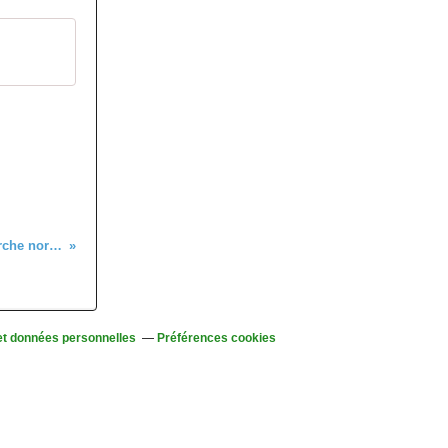
C'était à la marche nordique de lundi dernier (18 mai 2026)
et données personnelles
Préférences cookies