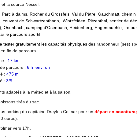
 et la source Nessel.
: Parc à daims, Rocher du Grossfels, Val du Pâtre, Gauchmatt, chemin
, couvent de Schwartzenthann, Wintzfelden, Ritzenthal, sentier de dé
e), Osenbach, camping d'Osenbach, Heidenberg, Hagenmuehle, retour
r le parcours sportif.
de tester gratuitement les capacités physiques d
es randonneur (ses) spo
en fin de parcours...
ce :
17 km
de parcours :
6 h environ
lé :
475 m
té :
3/5
ts adaptés à la météo et à la saison.
oissons tirés du sac.
us parking du capitaine Dreyfus Colmar pour un
départ en covoitura
50 euros).
Colmar vers 17h.