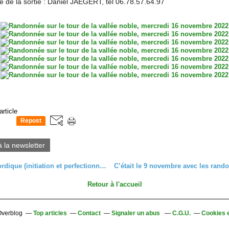
 de la sortie : Daniel JAEGERT, tél 06.78.57.64.97
article
Repost
0
à la newsletter
Marche nordique (initiation et perfectionnement), lundi 14 novembre 2022
Retour à l'accueil
 Overblog
Top articles
Contact
Signaler un abus
C.G.U.
Cookies 