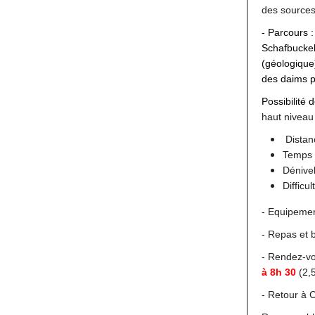
des sources
- Parcours 
Schafbuckel
(géologiqu
des daims pa
Possibilité 
haut niveau 
Distan
Temps 
Dénive
Difficul
- Equipemen
- Repas et b
- Rendez-vo
à 8h 30
(2,
- Retour à 