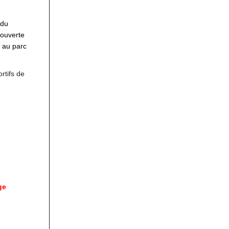
 du
couverte
 au parc
rtifs de
ge