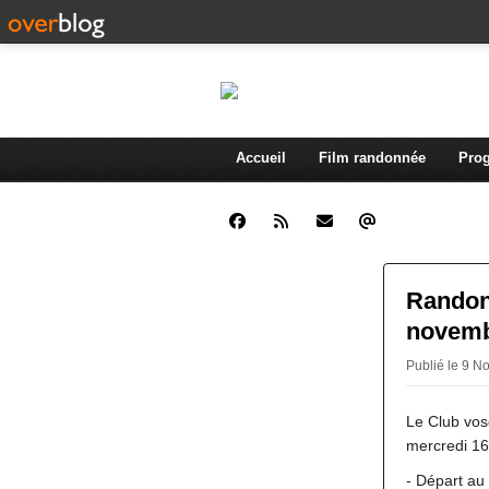
Accueil
Film randonnée
Prog
Randonn
novemb
Publié le 9 N
Le Club vos
mercredi 1
- Départ au