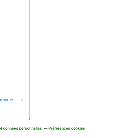
C’était le 9 novembre avec les randonneurs : de Ribeauvillé au Schelmenkopf
et données personnelles
Préférences cookies