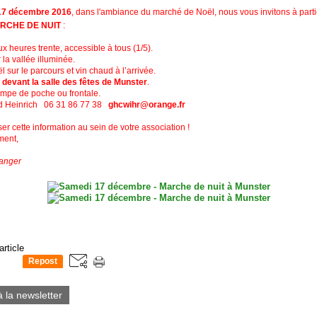
17 décembre 2016
, dans l'ambiance du marché de Noël, nous vous invitons à parti
CHE DE NUIT
:
 heures trente, accessible à tous (1/5).
la vallée illuminée.
 sur le parcours et vin chaud à l’arrivée.
 devant la salle des fêtes de Munster
.
mpe de poche ou frontale.
rd Heinrich 06 31 86 77 38
ghcwihr@orange.fr
ser cette information au sein de votre association !
ment,
anger
article
Repost
0
à la newsletter