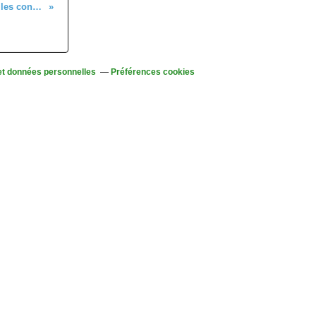
Bien préparer sa randonnée pédestre en hiver, les conseils du Parc naturel régional des Ballons des Vosges
et données personnelles
Préférences cookies