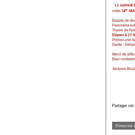
Le
samedi 
e
notre
18
MAR
Balade de deux
Panorama sur 
Tisane de Noël
Départ à 17 h
Prenez une la
Guide : Géra
Merci de diffu
Bien cordiale
Jacques Boul
Partager cet 
S'inscrire 