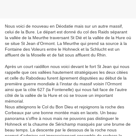
Nous voici de nouveau en Déodatie mais sur un autre massif,
celui de la Bure. Le départ est donné du col des Raids séparant
la vallée de la Meurthe traversant St Dié et la vallée de la Hure où
se situe St Jean d’Ormont. La Meurthe qui prend sa source à la
Fontaine des Voleurs entre le Hohneck et la Schlucht est un
affluent de la Moselle et de fait sous affluent du Rhin.
Après un court raidillon nous voici devant le fort St Jean qui nous
rappelle que ces vallées hautement stratégiques les deux citées
et celle du Rabodeau furent âprement disputées au début de la
première guerre mondiale à l’instar du massif voisin l’Ormont
ainsi que la côte 627 (la Fontenelle) qui nous fait face de l’autre
côté de la vallée de la Hure et où se trouve un important
mémorial.
Nous atteignons le Col du Bon Dieu et rejoignons la roche des
Corbeaux par une bonne montée mais en lacets. Un beau
panorama s’offre à nous mais ne pouvons pas distinguer le
Hohneck et la chaume de Sérichamp masqués par une brume de
beau temps. La descente par le dessous de la roche nous
permet d’admirer cet impressionnant ensemble de rochers la