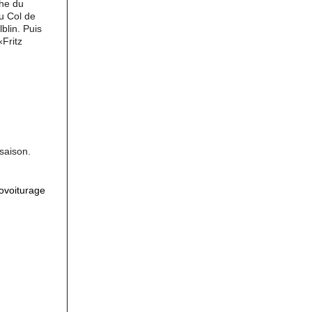
che du
u Col de
lblin. Puis
«Fritz
saison.
ovoiturage