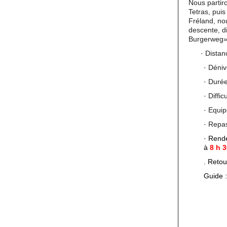
Nous partir
Tetras, pui
Fréland, nou
descente, d
Burgerweg» 
·
Distan
·
Déniv
·
Durée
·
Diffi
·
Equip
·
Repas
·
Rende
à
8 h 
.
Retou
Guide 