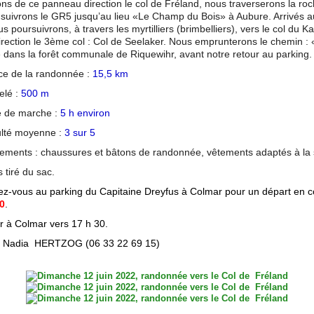
ons de ce panneau direction le col de Fréland, nous traverserons la ro
s suivrons le GR5 jusqu’au lieu «Le Champ du Bois» à Aubure. Arrivés a
s poursuivrons, à travers les myrtilliers (brimbelliers), vers le col du Ka
irection le 3ème col : Col de Seelaker. Nous emprunterons le chemin : 
dans la forêt communale de Riquewihr, avant notre retour au parking.
ce de la randonnée :
15,5 km
elé :
500 m
 de marche :
5 h environ
culté moyenne :
3 sur 5
ements : chaussures et bâtons de randonnée, vêtements adaptés à la 
 tiré du sac.
z-vous au parking du Capitaine Dreyfus à Colmar pour un départ en c
30
.
r à Colmar vers 17 h 30.
:
Nadia HERTZOG (06 33 22 69 15)