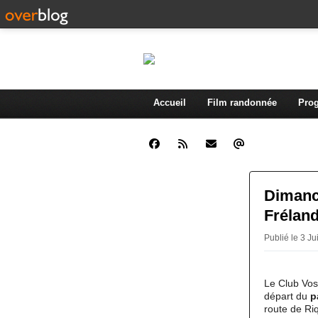
Accueil
Film randonnée
Prog
Dimanch
Frélan
Publié le 3 J
Le Club Vo
départ du
p
route de Ri