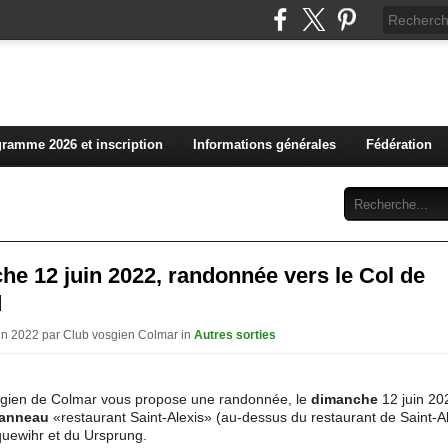
L'actualité du club vosg
ramme 2026 et inscription
Informations générales
Fédération
Abonnement
Contact
e 12 juin 2022, randonnée vers le Col de
d
uin 2022 par Club vosgien Colmar in
Autres sorties
sgien de Colmar vous propose une randonnée, le
dimanche
12 juin 20
anneau
«restaurant Saint-Alexis» (au-dessus du restaurant de Saint-Ale
quewihr et du Ursprung.