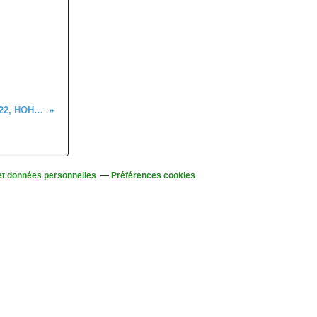
Sortie Seniors c'était mercredi 1er juin 2022, HOHRODBERG - Musmiss
et données personnelles
Préférences cookies