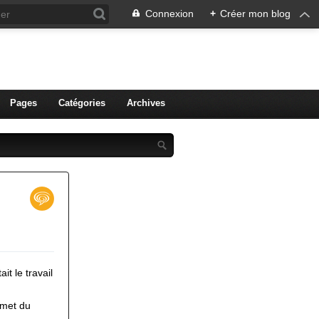
Connexion
+
Créer mon blog
ien de Colmar
Pages
Catégories
Archives
t le travail
mmet du