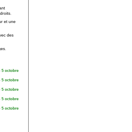
ant
droits.
ur et une
avec des
ges.