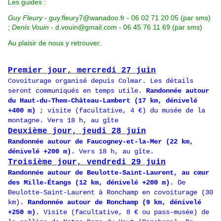
Les guides :
Guy Fleury
-
guy.fleury7@wanadoo.fr
- 06 02 71 20 05 (par sms)
;
Denis Vouin
-
d.vouin@gmail.com
- 06 45 76 11 69 (par sms)
Au plaisir de nous y retrouver.
Premier jour, mercredi 27 juin
Covoiturage organisé depuis Colmar. Les détails
seront communiqués en temps utile.
Randonnée autour
du Haut-du-Them-Château-Lambert (17 km, dénivelé
+400 m)
; visite (facultative, 4 €) du musée de la
montagne. Vers 18 h, au gîte
Deuxième jour, jeudi 28 juin
Randonnée autour de Faucogney-et-la-Mer (22 km,
dénivelé +200 m)
. Vers 18 h, au gîte.
Troisième jour, vendredi 29 juin
Randonnée autour de Beulotte-Saint-Laurent, au cœur
des Mille-Étangs (12 km, dénivelé +200 m)
. De
Beulotte-Saint-Laurent à Ronchamp en covoiturage (30
km).
Randonnée autour de Ronchamp (9 km, dénivelé
+250 m)
. Visite (facultative, 8 € ou pass-musée) de