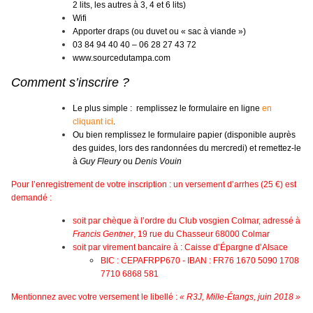
2 lits, les autres à 3, 4 et 6 lits)
Wifi
Apporter draps (ou duvet ou « sac à viande »)
03 84 94 40 40 – 06 28 27 43 72
www.sourcedutampa.com
Comment s’inscrire ?
Le plus simple : remplissez le formulaire en ligne
en
cliquant ici
.
Ou bien remplissez le formulaire papier (disponible auprès
des guides, lors des randonnées du mercredi) et remettez-le
à
Guy Fleury
ou
Denis Vouin
Pour l’enregistrement de votre inscription : un versement d’arrhes (25 €) est
demandé :
soit par chèque à l’ordre du Club vosgien Colmar, adressé à
Francis Gentner
, 19 rue du Chasseur 68000 Colmar
soit par virement bancaire à : Caisse d’Épargne d’Alsace
BIC : CEPAFRPP670 - IBAN : FR76 1670 5090 1708
7710 6868 581
Mentionnez avec votre versement le libellé :
« R3J, Mille-Étangs, juin 2018 »