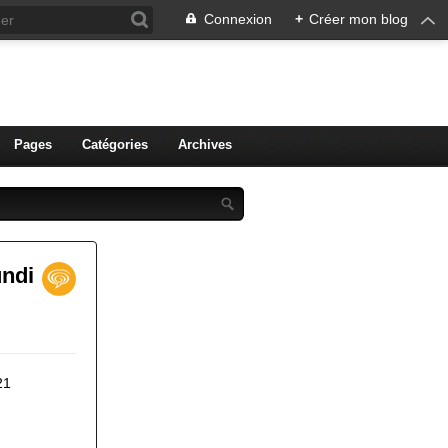
Connexion
+
Créer mon blog
ien de Colmar
Pages
Catégories
Archives
undi
21