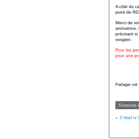
A côté d
u ca
point de RD
Merci de vou
animatrice, 
précisant s
vosgien.
Pour les per
pour une pr
Partager cet 
S'inscrire 