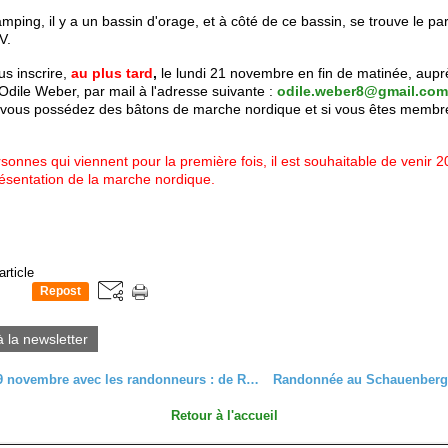
mping, il y a un bassin d'orage, et à côté de ce bassin, se trouve le pa
V.
s inscrire,
au plus tard
,
le lundi 21 novembre en fin de matinée, aupr
Odile Weber, par mail à l'adresse suivante :
odile.weber8@gmail.com
i vous possédez des bâtons de marche nordique et si vous êtes membr
sonnes qui viennent pour la première fois, il est souhaitable de venir 
ésentation de la marche nordique.
article
Repost
0
à la newsletter
C’était le 9 novembre avec les randonneurs : de Ribeauvillé au Schelmenkopf
Retour à l'accueil