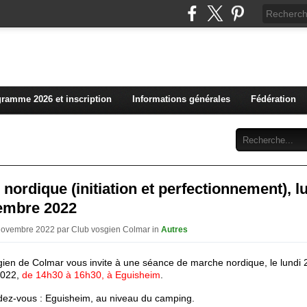
L'actualité du club vosg
ramme 2026 et inscription
Informations générales
Fédération
Abonnement
Contact
nordique (initiation et perfectionnement), l
embre 2022
 Novembre 2022 par Club vosgien Colmar in
Autres
gien de Colmar vous invite à une séance de marche nordique, le lundi 
022,
de
14h30 à 16h30, à Eguisheim
.
dez-vous : Eguisheim, au niveau du camping.