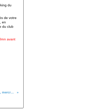
rking du
ès de votre
, en
e du club
20mn avant
Randonnée au Schauenberg, mercredi 23 novembre 2022