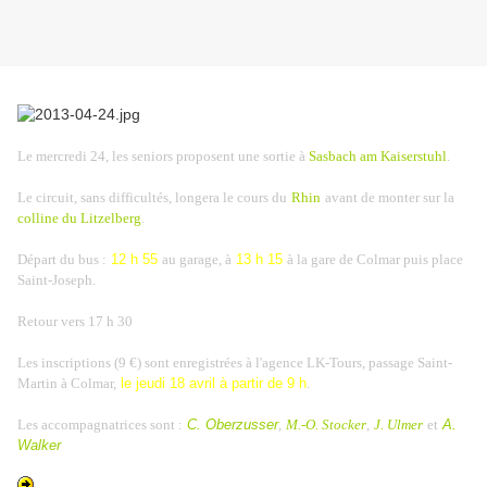
Le mercredi 24, les seniors proposent une sortie à
Sasbach am Kaiserstuhl
.
Le circuit, sans difficultés, longera le cours du
Rhin
avant de monter sur la
colline du Litzelberg
.
Départ du bus :
12 h 55
au garage, à
13 h 15
à la gare de Colmar puis place
Saint-Joseph.
Retour vers 17 h 30
Les inscriptions (9 €) sont enregistrées à l'agence LK-Tours, passage Saint-
Martin à Colmar,
le jeudi 18 avril à partir de 9 h
.
Les accompagnatrices sont :
C. Oberzusser
,
M.-O. Stocker
,
J. Ulmer
et
A.
Walker