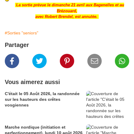
L
a sortie prévue le dimanche 21 avril aux
Bagenelles
et au
Brézouard,
avec Robert Brendel, est annulée.
#Sorties "seniors"
Partager
Vous aimerez aussi
C'était le 05 Août 2026, la randonnée
sur les hauteurs des crêtes
vosgiennes
Marche nordique (initiation et
perfectionnement), lundi 10 août 2026